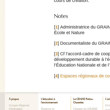
cours de création.
Notes
[
1
]
Administratrice du GRAI
École et Nature
[
2
]
Documentaliste du GRAI
[
3
]
Cf l’accord-cadre de coop
développement durable à l’éc
l’Éducation Nationale et de 
[
4
]
Espaces régionaux de co
À propos
L’éducation à
Le GRAINE Poitou-
L’ac
l’environnement
Charentes
Groupe Régional
Echo
d’Animation
Repères et
L’équipe du GRAINE
Act