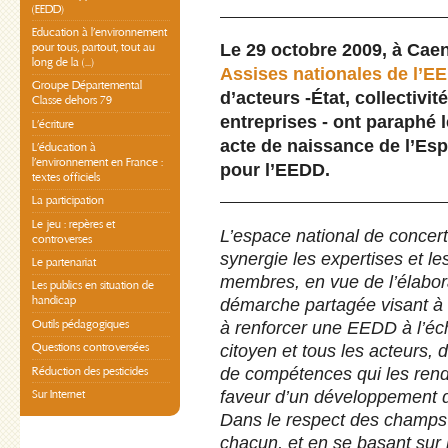
(EEDD)
Education à l’environnement
Le 29 octobre 2009, à Cae
pour tous, partout, tout au
long de la (...)
Assises nationales de l’E
Groupe Départemental
d’acteurs -État, collectivit
Classe dehors 79
entreprises - ont paraphé 
L’écriture
acte de naissance de l’Es
L’éducation à
l’environnement en France :
pour l’EEDD.
textes officiels
La participation
Le jeu : repères et
L’espace national de concert
controverses
synergie les expertises et l
Le partenariat
membres, en vue de l’élabor
Les publics en situation de
handicap
démarche partagée visant à 
Outils pédagogiques
à renforcer une EEDD à l’éch
Questions controversées
citoyen et tous les acteurs,
Réduction des pesticides
de compétences qui les ren
faveur d’un développement d
Sur Internet
Dans le respect des champs 
chacun, et en se basant sur 