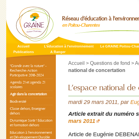
Réseau d’éducation à l’environn
en Poitou-Charentes
Accueil
L’éducation à l’environnement
Le GRAINE Poitou-Cha
Publications
A Ranger
Accueil
>
Questions de fond
>
A
"Grandir avec la nature" -
national de concertation
Recherche-Action
Participative 2018-2024
Agenda 21 et agenda 21
L’espace national de
scolaires
Agir dans la concertation
mardi 29 mars 2011
,
par
Eu
Biodiversité
Classe dehors, Enseigner
Article extrait du numéro 
dehors
mars 2011
Dynamique Sortir ! Education
et formation dehors
Education à l’environnement
Article de Eugénie DEBENA
et Développement Durable