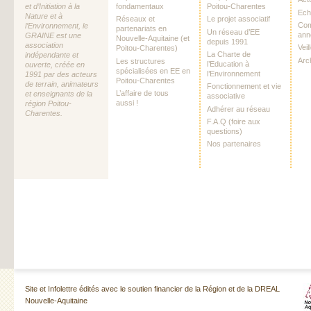
et d’Initiation à la
fondamentaux
Poitou-Charentes
Ech
Nature et à
Réseaux et
Le projet associatif
Com
l’Environnement, le
partenariats en
Un réseau d’EE
ann
GRAINE est une
Nouvelle-Aquitaine (et
depuis 1991
association
Vei
Poitou-Charentes)
La Charte de
indépendante et
Arc
Les structures
l’Education à
ouverte, créée en
spécialisées en EE en
l’Environnement
1991 par des acteurs
Poitou-Charentes
de terrain, animateurs
Fonctionnement et vie
L’affaire de tous
et enseignants de la
associative
aussi !
région Poitou-
Adhérer au réseau
Charentes.
F.A.Q (foire aux
questions)
Nos partenaires
Site et Infolettre édités avec le soutien financier de la Région et de la DREAL
Nouvelle-Aquitaine