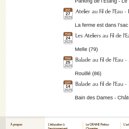
Parking de l’Etang - Le
Atelier au Fil de l’Eau -
avr.
27
2025
La ferme est dans l’sa
Les Ateliers au Fil de l
mai
24
2025
Melle (79)
Balade au Fil de l’Eau 
mai
25
2025
Rouillé (86)
Balade au Fil de l’Eau 
juin
14
2025
Bain des Dames - Chât
À propos
L’éducation à
Le GRAINE Poitou-
L’ac
l’environnement
Charentes