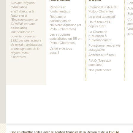
Groupe Régional
Echo
d’Animation
Repères et
L’équipe du GRAINE
Act
et d’Initiation à la
fondamentaux
Poitou-Charentes
Ech
Nature et à
Réseaux et
Le projet associatif
Com
l’Environnement, le
partenariats en
Un réseau d’EE
ann
GRAINE est une
Nouvelle-Aquitaine (et
depuis 1991
association
Vei
Poitou-Charentes)
La Charte de
indépendante et
Arc
Les structures
l’Education à
ouverte, créée en
spécialisées en EE en
l’Environnement
1991 par des acteurs
Poitou-Charentes
de terrain, animateurs
Fonctionnement et vie
L’affaire de tous
et enseignants de la
associative
aussi !
région Poitou-
Adhérer au réseau
Charentes.
F.A.Q (foire aux
questions)
Nos partenaires
Site et Infolettre édités avec le soutien financier de la Région et de la DREAL