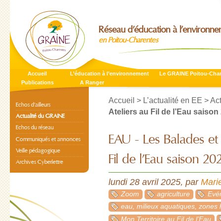
Réseau d’éducation à l’environn
en Poitou-Charentes
Accueil
L’éducation à l’environnement
Le GRAINE Poitou-Cha
Publications
A Ranger
Accueil
>
L’actualité en EE
>
Ac
Echos d’ailleurs
Ateliers au Fil de l’Eau saison
Actualité du GRAINE
Echos du réseau
EAU - Les Balades et 
Communiqués et annonces
Veille pédagogique
Fil de l’Eau saison 202
Archives Cyberlettre
lundi 28 avril 2025
,
par
Mar
Zoom
agriculture
Evén
eau, milieux aquatiques, zones
Mon Territoire au Fil de l’Eau