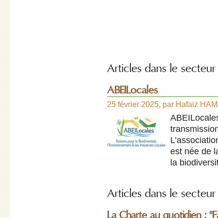
Articles dans le secteur
ABEILocales
25 février 2025
,
par
Hafaiz HA
ABEILocales 
transmissio
L’associati
est née de l
la biodiversit
Articles dans le secteu
La Charte au quotidien : "