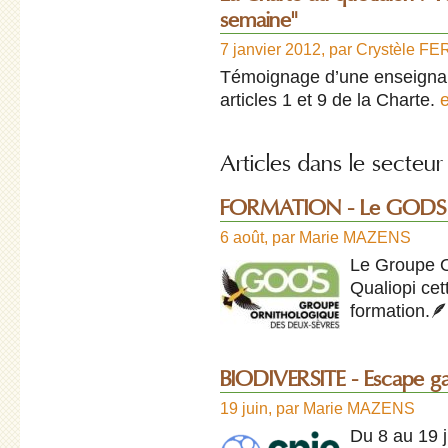
semaine"
7 janvier 2012
,
par
Crystèle F
Témoignage d’une enseignan
articles 1 et 9 de la Charte.
Articles dans le secteur 
FORMATION - Le GODS p
6 août
,
par
Marie MAZENS
Le Groupe O
Qualiopi ce
formation.
BIODIVERSITE - Escape g
19 juin
,
par
Marie MAZENS
Du 8 au 19 j