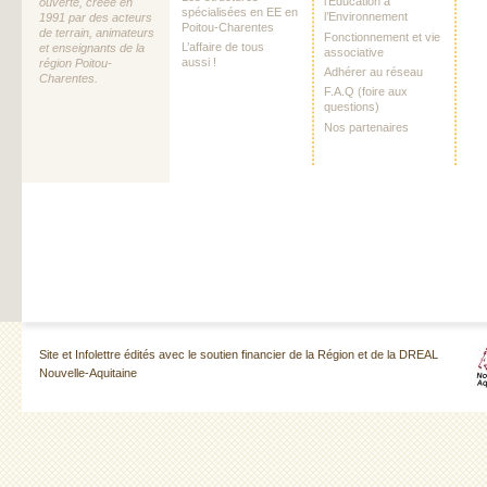
l’Education à
ouverte, créée en
spécialisées en EE en
l’Environnement
1991 par des acteurs
Poitou-Charentes
de terrain, animateurs
Fonctionnement et vie
L’affaire de tous
et enseignants de la
associative
aussi !
région Poitou-
Adhérer au réseau
Charentes.
F.A.Q (foire aux
questions)
Nos partenaires
Site et Infolettre édités avec le soutien financier de la Région et de la DREAL
Nouvelle-Aquitaine