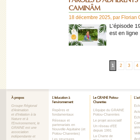
PAROLES D’ADHERENTS - 
CAMINÂM
18 décembre 2025
,
par
Floria
L’épisode 19
est en ligne
1
2
3
4
À propos
L’éducation à
Le GRAINE Poitou-
L’ac
l’environnement
Charentes
Groupe Régional
Echo
d’Animation
Repères et
L’équipe du GRAINE
Act
et d’Initiation à la
fondamentaux
Poitou-Charentes
Ech
Nature et à
Réseaux et
Le projet associatif
Com
l’Environnement, le
partenariats en
Un réseau d’EE
ann
GRAINE est une
Nouvelle-Aquitaine (et
depuis 1991
association
Vei
Poitou-Charentes)
La Charte de
indépendante et
Arc
Les structures