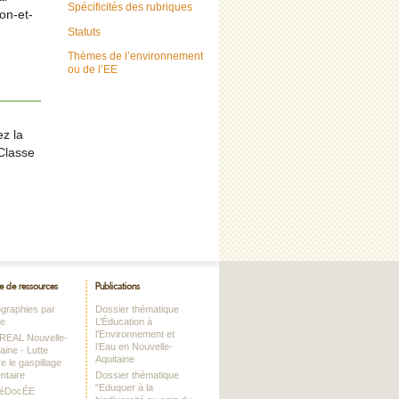
Spécificités des rubriques
on-et-
Statuts
Thèmes de l’environnement
ou de l’EE
ez la
Classe
e de ressources
Publications
iographies par
Dossier thématique
me
L’Éducation à
l’Environnement et
DREAL Nouvelle-
l’Eau en Nouvelle-
aine - Lutte
Aquitaine
e le gaspillage
ntaire
Dossier thématique
"Eduquer à la
RéDocÉE