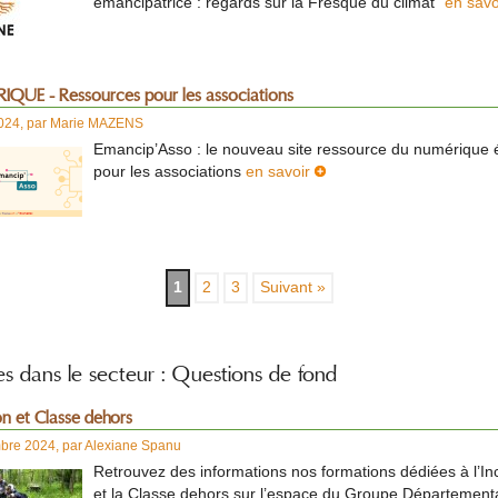
émancipatrice : regards sur la Fresque du climat"
en sav
QUE - Ressources pour les associations
2024
,
par
Marie MAZENS
Emancip’Asso : le nouveau site ressource du numérique 
pour les associations
en savoir
1
2
3
Suivant »
les dans le secteur : Questions de fond
on et Classe dehors
bre 2024
,
par
Alexiane Spanu
Retrouvez des informations nos formations dédiées à l’In
et la Classe dehors sur l’espace du Groupe Département