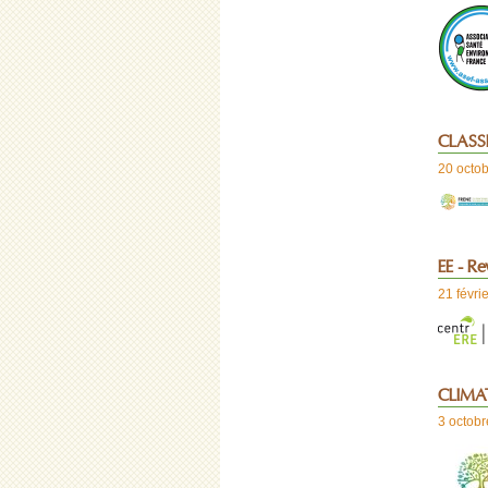
CLASSE
20 octo
EE - Re
21 févri
CLIMAT 
3 octob