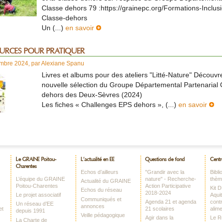
Classe dehors 79 :https://grainepc.org/Formations-Inclusi
Classe-dehors
Un (...)
en savoir
URCES POUR PRATIQUER
mbre 2024
,
par
Alexiane Spanu
Livres et albums pour des ateliers "Litté-Nature" Découvr
nouvelle sélection du Groupe Départemental Partenarial 
dehors des Deux-Sèvres (2024)
Les fiches « Challenges EPS dehors », (...)
en savoir
Le GRAINE Poitou-
L’actualité en EE
Questions de fond
Centr
Charentes
Echos d’ailleurs
"Grandir avec la
Bibl
L’équipe du GRAINE
nature" - Recherche-
thè
Actualité du GRAINE
Poitou-Charentes
Action Participative
Kit 
Echos du réseau
2018-2024
Le projet associatif
Aquit
Communiqués et
Agenda 21 et agenda
contr
Un réseau d’EE
annonces
et
21 scolaires
alime
depuis 1991
Veille pédagogique
Agir dans la
Le 
La Charte de