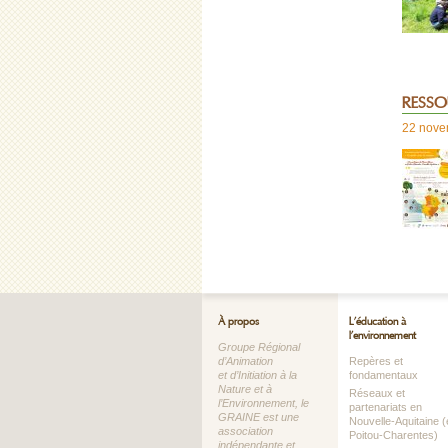
RESSO
22 nove
À propos
L’éducation à
l’environnement
Groupe Régional
d’Animation
Repères et
et d’Initiation à la
fondamentaux
Nature et à
Réseaux et
l’Environnement, le
partenariats en
GRAINE est une
Nouvelle-Aquitaine (
association
Poitou-Charentes)
indépendante et