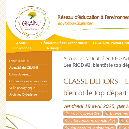
Réseau d’éducation à l’environn
en Poitou-Charentes
Accueil
L’éducation à l’environnement
Le GRAINE Poitou-Cha
Publications
A Ranger
Accueil
>
L’actualité en EE
>
Ac
Echos d’ailleurs
Les RICD #2, bientôt le top dép
Actualité du GRAINE
Echos du réseau
CLASSE DEHORS - Le
Communiqués et annonces
Veille pédagogique
bientôt le top départ 
Archives Cyberlettre
vendredi 18 avril 2025
,
par
Pour cyberlettre
Evénement
interventions ponctuelles
é
éducateurs, animateurs
au