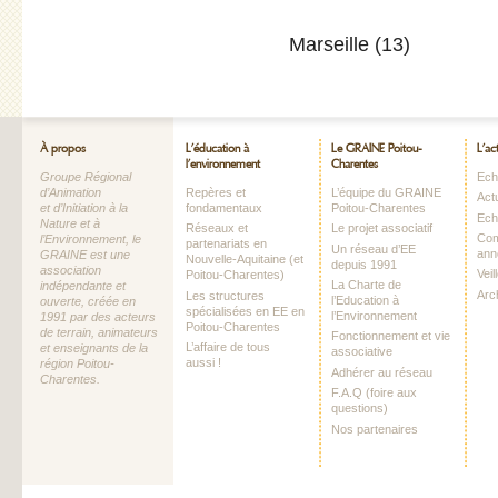
Marseille (13)
À propos
L’éducation à
Le GRAINE Poitou-
L’ac
l’environnement
Charentes
Groupe Régional
Echo
d’Animation
Repères et
L’équipe du GRAINE
Act
et d’Initiation à la
fondamentaux
Poitou-Charentes
Ech
Nature et à
Réseaux et
Le projet associatif
Com
l’Environnement, le
partenariats en
Un réseau d’EE
ann
GRAINE est une
Nouvelle-Aquitaine (et
depuis 1991
association
Vei
Poitou-Charentes)
La Charte de
indépendante et
Arc
Les structures
l’Education à
ouverte, créée en
spécialisées en EE en
l’Environnement
1991 par des acteurs
Poitou-Charentes
de terrain, animateurs
Fonctionnement et vie
L’affaire de tous
et enseignants de la
associative
aussi !
région Poitou-
Adhérer au réseau
Charentes.
F.A.Q (foire aux
questions)
Nos partenaires