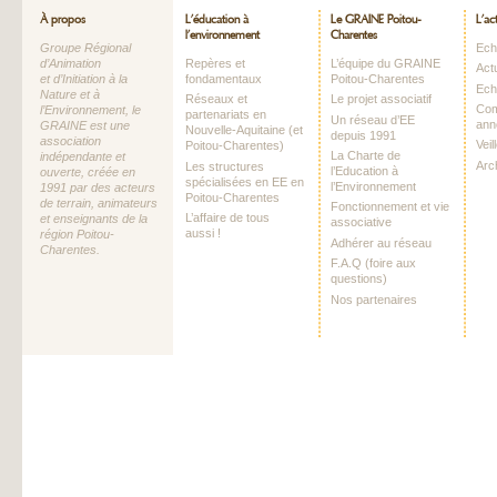
À propos
L’éducation à
Le GRAINE Poitou-
L’ac
l’environnement
Charentes
Groupe Régional
Echo
d’Animation
Repères et
L’équipe du GRAINE
Act
et d’Initiation à la
fondamentaux
Poitou-Charentes
Ech
Nature et à
Réseaux et
Le projet associatif
Com
l’Environnement, le
partenariats en
Un réseau d’EE
ann
GRAINE est une
Nouvelle-Aquitaine (et
depuis 1991
association
Vei
Poitou-Charentes)
La Charte de
indépendante et
Arc
Les structures
l’Education à
ouverte, créée en
spécialisées en EE en
l’Environnement
1991 par des acteurs
Poitou-Charentes
de terrain, animateurs
Fonctionnement et vie
L’affaire de tous
et enseignants de la
associative
aussi !
région Poitou-
Adhérer au réseau
Charentes.
F.A.Q (foire aux
questions)
Nos partenaires