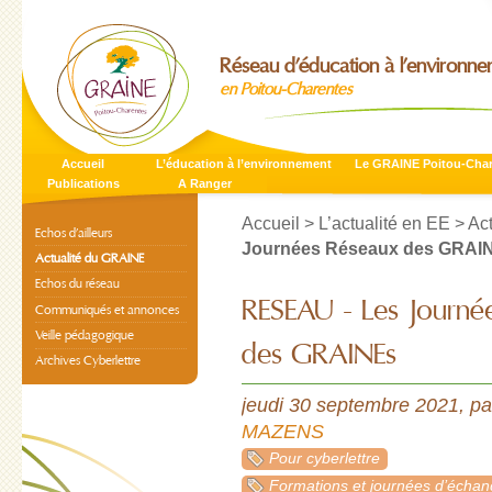
Réseau d’éducation à l’environn
en Poitou-Charentes
Accueil
L’éducation à l’environnement
Le GRAINE Poitou-Cha
Publications
A Ranger
Accueil
>
L’actualité en EE
>
Ac
Echos d’ailleurs
Journées Réseaux des GRAI
Actualité du GRAINE
Echos du réseau
RESEAU - Les Journé
Communiqués et annonces
Veille pédagogique
des GRAINEs
Archives Cyberlettre
jeudi 30 septembre 2021
,
p
MAZENS
Pour cyberlettre
Formations et journées d’écha