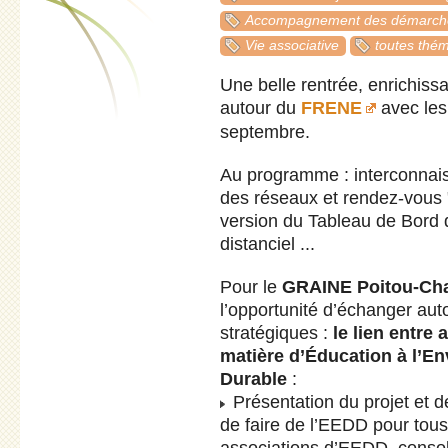
Accompagnement des démarche
Vie associative
toutes thém
Une belle rentrée, enrichis
autour du
FRENE
avec les
septembre.
Au programme : interconnaiss
des réseaux et rendez-vous "p
version du Tableau de Bord 
distanciel ...
Pour le
GRAINE Poitou-Ch
l’opportunité d’échanger aut
stratégiques :
le lien entre
matière d’Éducation à l’E
Durable
:
Présentation du projet et de
de faire de l’EEDD pour tous,
associations d’EEDD, conso