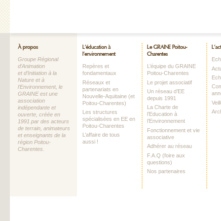
À propos
L’éducation à
Le GRAINE Poitou-
L’ac
l’environnement
Charentes
Groupe Régional
Echo
d’Animation
Repères et
L’équipe du GRAINE
Act
et d’Initiation à la
fondamentaux
Poitou-Charentes
Ech
Nature et à
Réseaux et
Le projet associatif
Com
l’Environnement, le
partenariats en
Un réseau d’EE
ann
GRAINE est une
Nouvelle-Aquitaine (et
depuis 1991
association
Vei
Poitou-Charentes)
La Charte de
indépendante et
Arc
Les structures
l’Education à
ouverte, créée en
spécialisées en EE en
l’Environnement
1991 par des acteurs
Poitou-Charentes
de terrain, animateurs
Fonctionnement et vie
L’affaire de tous
et enseignants de la
associative
aussi !
région Poitou-
Adhérer au réseau
Charentes.
F.A.Q (foire aux
questions)
Nos partenaires