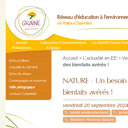
Réseau d’éducation à l’environn
en Poitou-Charentes
Accueil
L’éducation à l’environnement
Le GRAINE Poitou-Cha
Publications
A Ranger
Accueil
>
L’actualité en EE
>
Ve
Echos d’ailleurs
des bienfaits avérés !
Actualité du GRAINE
Echos du réseau
NATURE - Un besoin 
Communiqués et annonces
Veille pédagogique
bienfaits avérés !
Archives Cyberlettre
vendredi 20 septembre 202
santé environnement
activ
Relation Homme-Nature