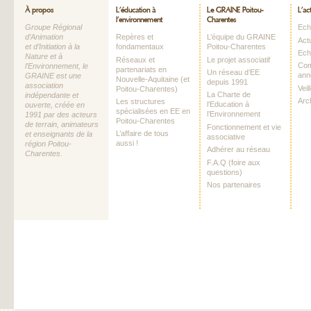
À propos
L’éducation à
Le GRAINE Poitou-
L’ac
l’environnement
Charentes
Groupe Régional
Echo
d’Animation
Repères et
L’équipe du GRAINE
Act
et d’Initiation à la
fondamentaux
Poitou-Charentes
Ech
Nature et à
Réseaux et
Le projet associatif
Com
l’Environnement, le
partenariats en
Un réseau d’EE
ann
GRAINE est une
Nouvelle-Aquitaine (et
depuis 1991
association
Vei
Poitou-Charentes)
La Charte de
indépendante et
Arc
Les structures
l’Education à
ouverte, créée en
spécialisées en EE en
l’Environnement
1991 par des acteurs
Poitou-Charentes
de terrain, animateurs
Fonctionnement et vie
L’affaire de tous
et enseignants de la
associative
aussi !
région Poitou-
Adhérer au réseau
Charentes.
F.A.Q (foire aux
questions)
Nos partenaires