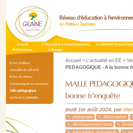
Réseau d’éducation à l’environn
en Poitou-Charentes
Accueil
L’éducation à l’environnement
Le GRAINE Poitou-Cha
Publications
A Ranger
Accueil
>
L’actualité en EE
>
Ve
Echos d’ailleurs
PEDAGOGIQUE - A la bonne f
Actualité du GRAINE
Echos du réseau
MALLE PEDAGOGIQUE
Communiqués et annonces
Veille pédagogique
bonne fr’enquête
Archives Cyberlettre
jeudi 1er août 2024
,
par
Mar
pédagogie
Alimentation
développement local
Ensei
éducateurs, animateurs
au