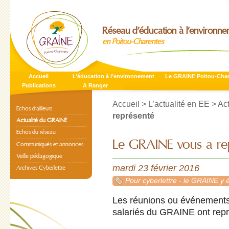
Réseau d’éducation à l’environn
en Poitou-Charentes
Accueil
L’éducation à l’environnement
Le GRAINE Poitou-Cha
Publications
A Ranger
Accueil
>
L’actualité en EE
>
Ac
Echos d’ailleurs
représenté
Actualité du GRAINE
Echos du réseau
Le GRAINE vous a re
Communiqués et annonces
Veille pédagogique
mardi 23 février 2016
Archives Cyberlettre
Pour cyberlettre - le GRAINE y é
Les réunions ou événement
salariés du GRAINE ont repr