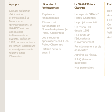
À propos
L’éducation à
Le GRAINE Poitou-
L’ac
l’environnement
Charentes
Groupe Régional
Echo
d’Animation
Repères et
L’équipe du GRAINE
Act
et d’Initiation à la
fondamentaux
Poitou-Charentes
Ech
Nature et à
Réseaux et
Le projet associatif
Com
l’Environnement, le
partenariats en
Un réseau d’EE
ann
GRAINE est une
Nouvelle-Aquitaine (et
depuis 1991
association
Vei
Poitou-Charentes)
La Charte de
indépendante et
Arc
Les structures
l’Education à
ouverte, créée en
spécialisées en EE en
l’Environnement
1991 par des acteurs
Poitou-Charentes
de terrain, animateurs
Fonctionnement et vie
L’affaire de tous
et enseignants de la
associative
aussi !
région Poitou-
Adhérer au réseau
Charentes.
F.A.Q (foire aux
questions)
Nos partenaires