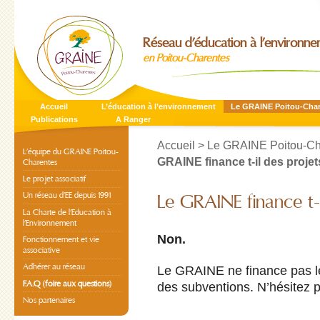
Réseau d’éducation à l’environn
en Poitou-Charentes
Accueil
L’éducation à l’environnement
Le GRAINE Poitou-Cha
Publications
A Ranger
Accueil
>
Le GRAINE Poitou-Ch
L’équipe du GRAINE Poitou-
GRAINE finance t-il des projet
Charentes
Le projet associatif
Un réseau d’EE depuis 1991
Le GRAINE finance t-i
La Charte de l’Education à
l’Environnement
Non.
Fonctionnement et vie
associative
Adhérer au réseau
Le GRAINE ne finance pas les
F.A.Q (foire aux questions)
des subventions. N’hésitez p
Nos partenaires