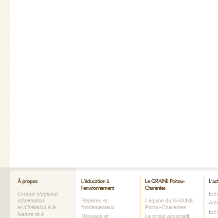
À propos
L’éducation à
Le GRAINE Poitou-
L’ac
l’environnement
Charentes
Groupe Régional
Echo
d’Animation
Repères et
L’équipe du GRAINE
Act
et d’Initiation à la
fondamentaux
Poitou-Charentes
Ech
Nature et à
Réseaux et
Le projet associatif