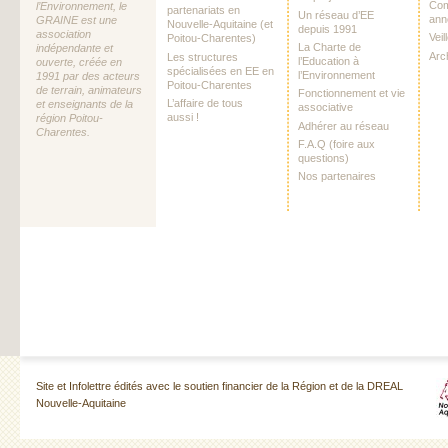
Com
l’Environnement, le
partenariats en
Un réseau d’EE
ann
GRAINE est une
Nouvelle-Aquitaine (et
depuis 1991
association
Vei
Poitou-Charentes)
La Charte de
indépendante et
Arc
Les structures
l’Education à
ouverte, créée en
spécialisées en EE en
l’Environnement
1991 par des acteurs
Poitou-Charentes
de terrain, animateurs
Fonctionnement et vie
L’affaire de tous
et enseignants de la
associative
aussi !
région Poitou-
Adhérer au réseau
Charentes.
F.A.Q (foire aux
questions)
Nos partenaires
Site et Infolettre édités avec le soutien financier de la Région et de la DREAL
Nouvelle-Aquitaine