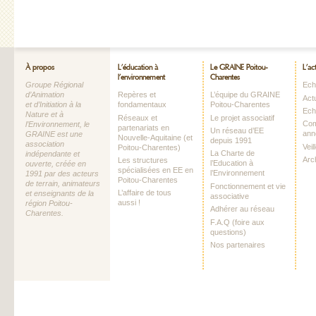
À propos
L’éducation à
Le GRAINE Poitou-
L’ac
l’environnement
Charentes
Groupe Régional
Echo
d’Animation
Repères et
L’équipe du GRAINE
Act
et d’Initiation à la
fondamentaux
Poitou-Charentes
Ech
Nature et à
Réseaux et
Le projet associatif
Com
l’Environnement, le
partenariats en
Un réseau d’EE
ann
GRAINE est une
Nouvelle-Aquitaine (et
depuis 1991
association
Vei
Poitou-Charentes)
La Charte de
indépendante et
Arc
Les structures
l’Education à
ouverte, créée en
spécialisées en EE en
l’Environnement
1991 par des acteurs
Poitou-Charentes
de terrain, animateurs
Fonctionnement et vie
L’affaire de tous
et enseignants de la
associative
aussi !
région Poitou-
Adhérer au réseau
Charentes.
F.A.Q (foire aux
questions)
Nos partenaires