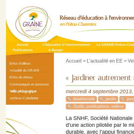
Réseau d’éducation à l’environn
en Poitou-Charentes
Accueil
L’éducation à l’environnement
Le GRAINE Poitou-Cha
Publications
A Ranger
Accueil
>
L’actualité en EE
>
Ve
Echos d’ailleurs
Actualité du GRAINE
« Jardiner autrement 
Echos du réseau
Communiqués et annonces
mercredi 4 septembre 2013
Veille pédagogique
Archives Cyberlettre
biodiversité
jardin
pes
Outils, publications, vidéos
La SNHF, Société Nationale 
d’une action pilotée par le 
durable, avec l’appui financ