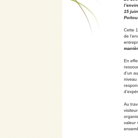
l’envi
15 juin
Poitou
Cette 1
de l’en
entrepr
manièr
En effe
ressour
d’un au
niveau 
respons
d’expér
Au trav
visiteu
organis
valeur 
ensemb