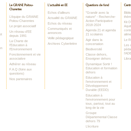
Le GRAINE Poitou-
L’actualité en EE
Questions de fond
Centr
Charentes
Echos d’ailleurs
"Grandir avec la
Bibl
L’équipe du GRAINE
nature" - Recherche-
thè
Actualité du GRAINE
Poitou-Charentes
Action Participative
Kit 
Echos du réseau
2018-2024
Le projet associatif
Aquit
Communiqués et
Agenda 21 et agenda
contr
Un réseau d’EE
annonces
et
21 scolaires
alime
depuis 1991
Veille pédagogique
Agir dans la
Le 
La Charte de
Archives Cyberlettre
concertation
l’Education à
Les o
en
l’Environnement
Biodiversité
péda
l’AD
Fonctionnement et vie
Classe dehors,
associative
Enseigner dehors
Libr
Adhérer au réseau
Dynamique Sortir !
Education et formation
F.A.Q (foire aux
dehors
questions)
Education à
Nos partenaires
l’environnement et
Développement
Durable (EEDD)
Education à
l’environnement pour
tous, partout, tout au
long de la vie
Groupe
Départemental Classe
dehors 79
L’écriture