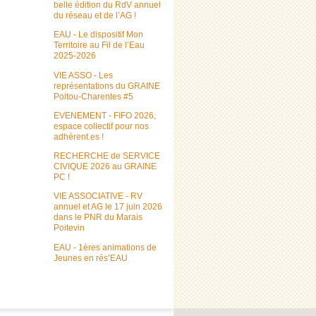
belle édition du RdV annuel
du réseau et de l’AG !
EAU - Le dispositif Mon
Territoire au Fil de l’Eau
2025-2026
VIE ASSO - Les
représentations du GRAINE
Poitou-Charentes #5
EVENEMENT - FIFO 2026,
espace collectif pour nos
adhérent.es !
RECHERCHE de SERVICE
CIVIQUE 2026 au GRAINE
PC !
VIE ASSOCIATIVE - RV
annuel et AG le 17 juin 2026
dans le PNR du Marais
Poitevin
EAU - 1ères animations de
Jeunes en rés’EAU