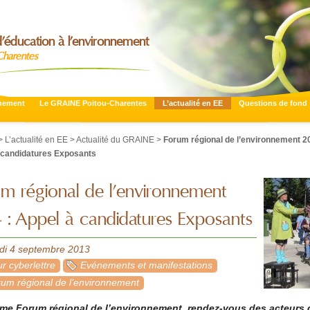
’éducation à l’environnement
Charentes
nnement
Le GRAINE Poitou-Charentes
L’actualité en EE
Questions de fond
>
L’actualité en EE
>
Actualité du GRAINE
>
Forum régional de l’environnement 2
 candidatures Exposants
m régional de l’environnement
 : Appel à candidatures Exposants
di 4 septembre 2013
r cyberlettre
Evénements et manifestations
um régional de l’environnement
me Forum régional de l’environnement, rendez-vous des acteurs 