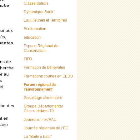
Classe dehors
anche
Dynamique Sortir !
.
Eau, Jeunes et Territoires
Ecoformation
gionaux
tés,
éducation
érentes
Espace Régional de
Concertation
FIFO
ins de
Formation de bénévoles
cherche
er au
Formations courtes en EEDD
s
Forum régional de
et
l’environnement
Gaspillage alimentaire
tion des
Groupe Départemental
Classe dehors 79
nt en
Jeunes en rés’EAU
aire
Journée régionale de l’EE
La "Boîte à bâtir"