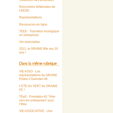
Réduction des pesticides
Rencontres NAtionales de
l’EEDD
Représentations
Ressources en ligne
TEEE - Transition écologique
en entreprises
Vie associative
2011, le GRAINE fête ses 20
ans !
Dans la même rubrique
VIE ASSO - Les
représentations du GRAINE
Poitou-Charentes #6
L’ETE AU VERT du GRAINE
PC !
TEeE - Formation #2 "Aller
vers les entreprises" pour
l’Ifrée
VIE ASSOCIATIVE - Une