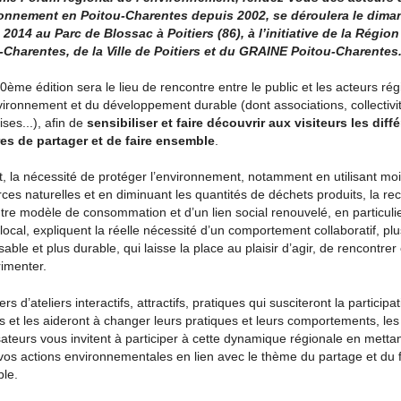
ronnement en Poitou-Charentes depuis 2002, se déroulera le dim
 2014 au Parc de Blossac à Poitiers (86), à l’initiative de la Région
-Charentes, de la Ville de Poitiers et du GRAINE Poitou-Charentes
0ème édition sera le lieu de rencontre entre le public et les acteurs ré
vironnement et du développement durable (dont associations, collectivi
ises...), afin de
sensibiliser et faire découvrir aux visiteurs les diff
es de partager et de faire ensemble
.
t, la nécessité de protéger l’environnement, notamment en utilisant mo
ces naturelles et en diminuant les quantités de déchets produits, la re
tre modèle de consommation et d’un lien social renouvelé, en particuli
local, expliquent la réelle nécessité d’un comportement collaboratif, plu
able et plus durable, qui laisse la place au plaisir d’agir, de rencontrer 
imenter.
ers d’ateliers interactifs, attractifs, pratiques qui susciteront la participa
rs et les aideront à changer leurs pratiques et leurs comportements, les
ateurs vous invitent à participer à cette dynamique régionale en metta
vos actions environnementales en lien avec le thème du partage et du f
le.