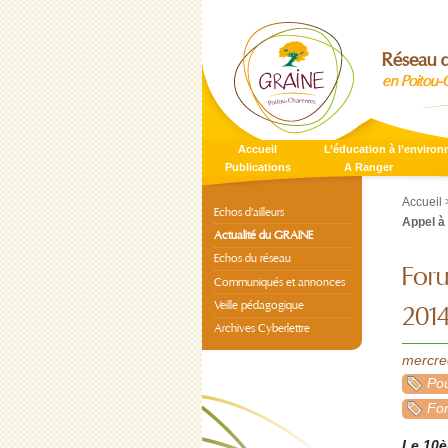
Réseau d
en Poitou-
Accueil
L’éducation à l’enviro
Publications
A Ranger
Accueil
Echos d’ailleurs
Appel à
Actualité du GRAINE
Echos du réseau
Foru
Communiqués et annonces
Veille pédagogique
2014
Archives Cyberlettre
mercre
Pou
For
Le 10è