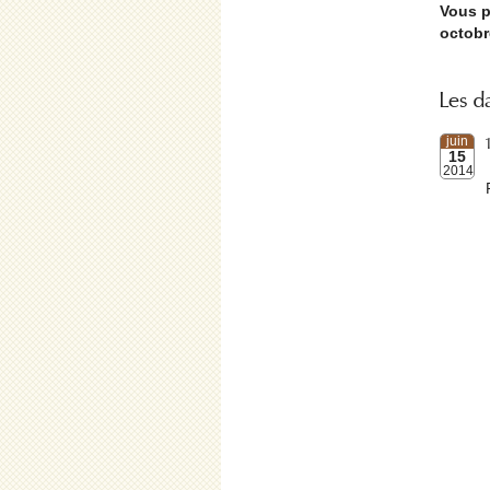
Vous p
octobr
Les d
juin
15
2014