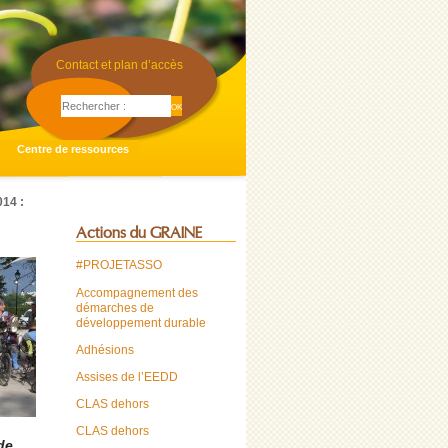
Contact et plan d’accès
Centre de ressources
014 :
Actions du GRAINE
#PROJETASSO
Accompagnement des
démarches de
développement durable
Adhésions
Assises de l’EEDD
CLAS dehors
CLAS dehors
de