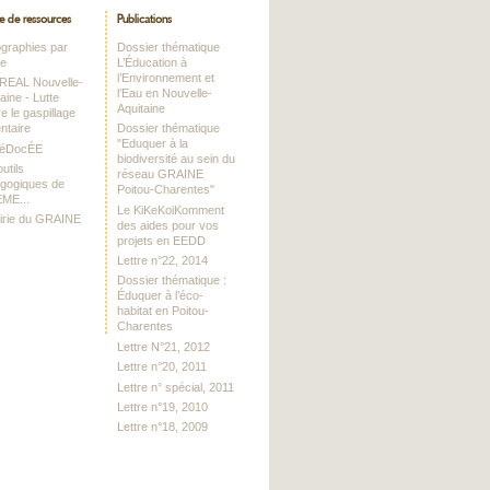
e de ressources
Publications
iographies par
Dossier thématique
me
L’Éducation à
l’Environnement et
DREAL Nouvelle-
l’Eau en Nouvelle-
aine - Lutte
Aquitaine
e le gaspillage
ntaire
Dossier thématique
"Eduquer à la
RéDocÉE
biodiversité au sein du
utils
réseau GRAINE
gogiques de
Poitou-Charentes"
EME...
Le KiKeKoiKomment
airie du GRAINE
des aides pour vos
projets en EEDD
Lettre n°22, 2014
Dossier thématique :
Éduquer à l’éco-
habitat en Poitou-
Charentes
Lettre N°21, 2012
Lettre n°20, 2011
Lettre n° spécial, 2011
Lettre n°19, 2010
Lettre n°18, 2009