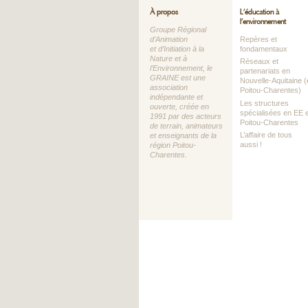
À propos
L’éducation à
l’environnement
Groupe Régional
d’Animation
Repères et
et d’Initiation à la
fondamentaux
Nature et à
Réseaux et
l’Environnement, le
partenariats en
GRAINE est une
Nouvelle-Aquitaine (
association
Poitou-Charentes)
indépendante et
Les structures
ouverte, créée en
spécialisées en EE 
1991 par des acteurs
Poitou-Charentes
de terrain, animateurs
L’affaire de tous
et enseignants de la
aussi !
région Poitou-
Charentes.