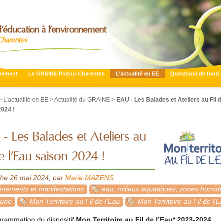
’éducation à l’environnement
Charentes
nnement
Le GRAINE Poitou-Charentes
L’actualité en EE
Questions de fond
>
L’actualité en EE
>
Actualité du GRAINE
>
EAU - Les Balades et Ateliers au Fil d
2024 !
- Les Balades et Ateliers au
de l’Eau saison 2024 !
he 26 mai 2024
,
par
Marie MAZENS
nements et manifestations
eau, milieux aquatiques, zones humid
 une
Mon Territoire au Fil de l’Eau
Mon Territoire au Fil de l’
grammation du dispositif
Mon Territoire au Fil de l’Eau* 2023-2024