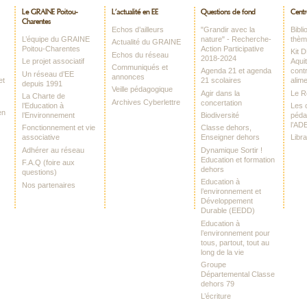
Le GRAINE Poitou-
L’actualité en EE
Questions de fond
Centr
Charentes
Echos d’ailleurs
"Grandir avec la
Bibl
L’équipe du GRAINE
nature" - Recherche-
thè
Actualité du GRAINE
Poitou-Charentes
Action Participative
Kit 
Echos du réseau
2018-2024
Le projet associatif
Aquit
Communiqués et
Agenda 21 et agenda
contr
Un réseau d’EE
annonces
et
21 scolaires
alime
depuis 1991
Veille pédagogique
Agir dans la
Le 
La Charte de
Archives Cyberlettre
concertation
l’Education à
Les o
en
l’Environnement
Biodiversité
péda
l’AD
Fonctionnement et vie
Classe dehors,
associative
Enseigner dehors
Libr
Adhérer au réseau
Dynamique Sortir !
Education et formation
F.A.Q (foire aux
dehors
questions)
Education à
Nos partenaires
l’environnement et
Développement
Durable (EEDD)
Education à
l’environnement pour
tous, partout, tout au
long de la vie
Groupe
Départemental Classe
dehors 79
L’écriture