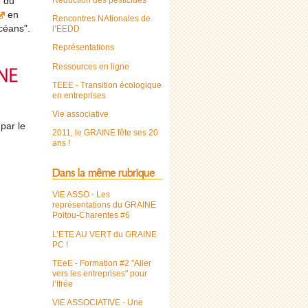
Réduction des pesticides
e du
en
Rencontres NAtionales de
céans".
l’EEDD
Représentations
Ressources en ligne
TEEE - Transition écologique
en entreprises
Vie associative
 par le
2011, le GRAINE fête ses 20
ans !
Dans la même rubrique
VIE ASSO - Les
représentations du GRAINE
Poitou-Charentes #6
L’ETE AU VERT du GRAINE
PC !
TEeE - Formation #2 "Aller
vers les entreprises" pour
l’Ifrée
VIE ASSOCIATIVE - Une