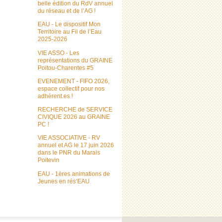
belle édition du RdV annuel
du réseau et de l’AG !
EAU - Le dispositif Mon
Territoire au Fil de l’Eau
2025-2026
VIE ASSO - Les
représentations du GRAINE
Poitou-Charentes #5
EVENEMENT - FIFO 2026,
espace collectif pour nos
adhérent.es !
RECHERCHE de SERVICE
CIVIQUE 2026 au GRAINE
PC !
VIE ASSOCIATIVE - RV
annuel et AG le 17 juin 2026
dans le PNR du Marais
Poitevin
EAU - 1ères animations de
Jeunes en rés’EAU