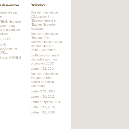
e de ressources
Publications
iographies par
Dossier thématique
me
L’Éducation à
l’Environnement et
DREAL Nouvelle-
l’Eau en Nouvelle-
aine - Lutte
Aquitaine
e le gaspillage
ntaire
Dossier thématique
"Eduquer à la
RéDocÉE
biodiversité au sein du
utils
réseau GRAINE
gogiques de
Poitou-Charentes"
EME...
Le KiKeKoiKomment
airie du GRAINE
des aides pour vos
projets en EEDD
Lettre n°22, 2014
Dossier thématique :
Éduquer à l’éco-
habitat en Poitou-
Charentes
Lettre N°21, 2012
Lettre n°20, 2011
Lettre n° spécial, 2011
Lettre n°19, 2010
Lettre n°18, 2009