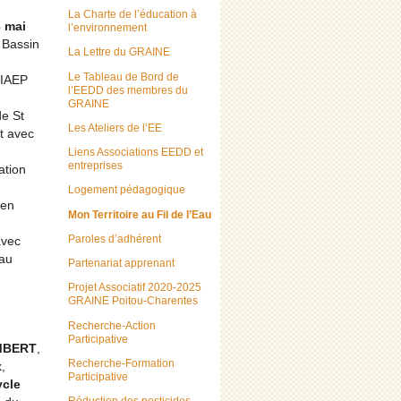
La Charte de l’éducation à
6 mai
l’environnement
 Bassin
La Lettre du GRAINE
Le Tableau de Bord de
SIAEP
l’EEDD des membres du
GRAINE
de St
Les Ateliers de l’EE
it avec
Liens Associations EEDD et
entreprises
ation
Logement pédagogique
 en
Mon Territoire au Fil de l’Eau
Paroles d’adhérent
vec
 au
Partenariat apprenant
Projet Associatif 2020-2025
GRAINE Poitou-Charentes
Recherche-Action
Participative
MBERT
,
Recherche-Formation
,
Participative
ycle