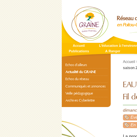
Réseau d
en Poitou-
Accueil
L’éducation à l’enviro
Publications
A Ranger
Accueil
Echos d’ailleurs
saison 
Actualité du GRAINE
Echos du réseau
EAU 
Communiqués et annonces
Veille pédagogique
Fil 
Archives Cyberlettre
dimanc
Evé
En
La pro