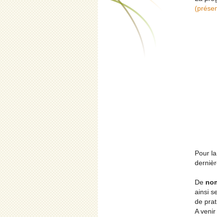
(présen
Pour la
dernièr
De
nom
ainsi s
de prat
A venir 