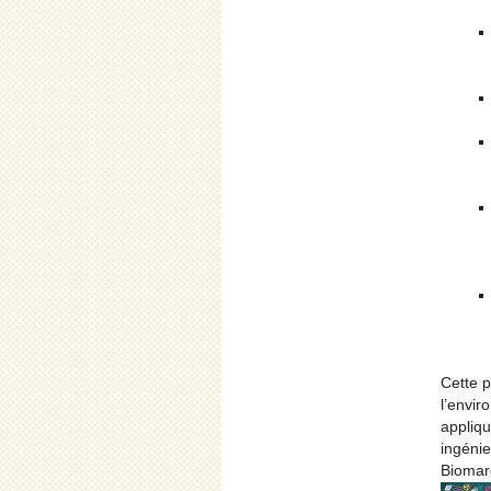
Cette p
l’envir
appliqu
ingéni
Biomar