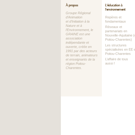
À propos
L’éducation à
l’environnement
Groupe Régional
d’Animation
Repères et
et d’Initiation à la
fondamentaux
Nature et à
Réseaux et
l’Environnement, le
partenariats en
GRAINE est une
Nouvelle-Aquitaine (
association
Poitou-Charentes)
indépendante et
Les structures
ouverte, créée en
spécialisées en EE 
1991 par des acteurs
Poitou-Charentes
de terrain, animateurs
L’affaire de tous
et enseignants de la
aussi !
région Poitou-
Charentes.