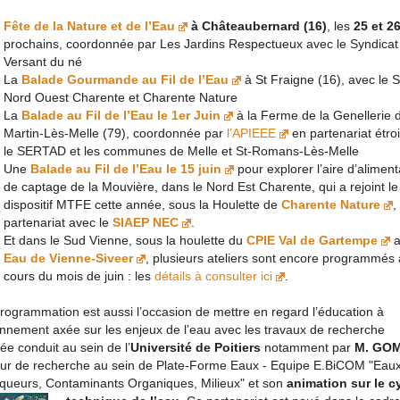
Fête de la Nature et de l’Eau
à Châteaubernard (16)
, les
25 et 2
prochains, coordonnée par Les Jardins Respectueux avec le Syndicat
Versant du né
La
Balade Gourmande au Fil de l’Eau
à St Fraigne (16), avec le 
Nord Ouest Charente et Charente Nature
La
Balade au Fil de l’Eau le 1er Juin
à la Ferme de la Genellerie 
Martin-Lès-Melle (79), coordonnée par
l’APIEEE
en partenariat étro
le SERTAD et les communes de Melle et St-Romans-Lès-Melle
Une
Balade au Fil de l’Eau le 15 juin
pour explorer l’aire d’aliment
de captage de la Mouvière, dans le Nord Est Charente, qui a rejoint le
dispositif MTFE cette année, sous la Houlette de
Charente Nature
,
partenariat avec le
SIAEP NEC
.
Et dans le Sud Vienne, sous la houlette du
CPIE Val de Gartempe
a
Eau de Vienne-Siveer
, plusieurs ateliers sont encore programmés
cours du mois de juin : les
détails à consulter ici
.
rogrammation est aussi l’occasion de mettre en regard l’éducation à
onnement axée sur les enjeux de l’eau avec les travaux de recherche
ée conduit au sein de l’
Université de Poitiers
notamment par
M. GO
eur de recherche au sein de Plate-Forme Eaux - Equipe E.BiCOM "Eaux
queurs, Contaminants Organiques, Milieux" et son
animation sur le c