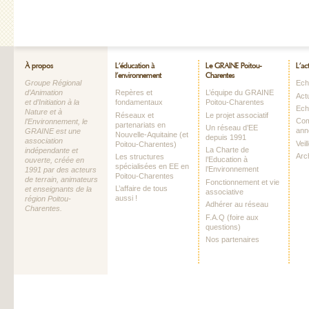
À propos
L’éducation à
Le GRAINE Poitou-
L’ac
l’environnement
Charentes
Groupe Régional
Echo
d’Animation
Repères et
L’équipe du GRAINE
Act
et d’Initiation à la
fondamentaux
Poitou-Charentes
Ech
Nature et à
Réseaux et
Le projet associatif
Com
l’Environnement, le
partenariats en
Un réseau d’EE
ann
GRAINE est une
Nouvelle-Aquitaine (et
depuis 1991
association
Vei
Poitou-Charentes)
La Charte de
indépendante et
Arc
Les structures
l’Education à
ouverte, créée en
spécialisées en EE en
l’Environnement
1991 par des acteurs
Poitou-Charentes
de terrain, animateurs
Fonctionnement et vie
L’affaire de tous
et enseignants de la
associative
aussi !
région Poitou-
Adhérer au réseau
Charentes.
F.A.Q (foire aux
questions)
Nos partenaires