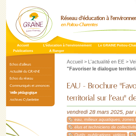
Réseau d’éducation à l’environn
en Poitou-Charentes
Accueil
L’éducation à l’environnement
Le GRAINE Poitou-Cha
Publications
A Ranger
Accueil
>
L’actualité en EE
>
Ve
Echos d’ailleurs
"Favoriser le dialogue territoria
Actualité du GRAINE
Echos du réseau
EAU - Brochure "Favor
Communiqués et annonces
Veille pédagogique
territorial sur l’eau" de
Archives Cyberlettre
vendredi 28 mars 2025
,
par
eau, milieux aquatiques, zones
élus et techniciens de collectivit
Outils, publications, vidéos