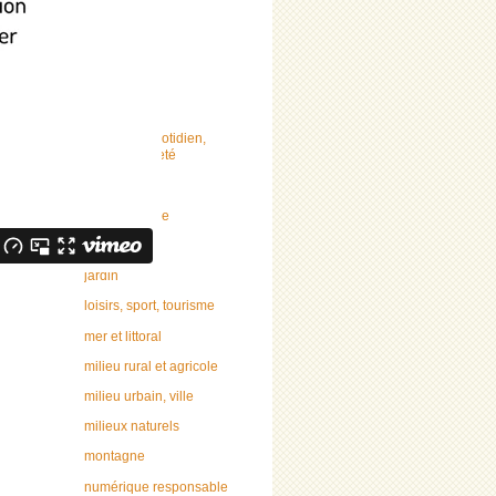
faune
flore
forêt
géologie, sol
gestes au quotidien,
écocitoyenneté
habitat
haies, bocage
Inclusion
jardin
loisirs, sport, tourisme
mer et littoral
milieu rural et agricole
milieu urbain, ville
milieux naturels
montagne
numérique responsable