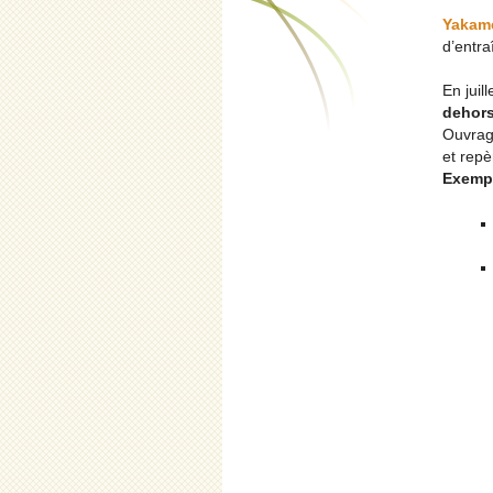
Yakam
d’entra
En juil
dehor
Ouvrage
et repè
Exemp