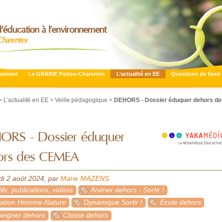
’éducation à l’environnement
Charentes
nnement
Le GRAINE Poitou-Charentes
L’actualité en EE
Questions de fond
>
L’actualité en EE
>
Veille pédagogique
>
DEHORS - Dossier éduquer dehors de
ORS - Dossier éduquer
ors des CEMEA
di 2 août 2024
,
par
Marie MAZENS
ils, publications, vidéos
Animer dehors - Sortir !
lation Homme-Nature
Dynamique Sortir !
Ecole dehors
eigner dehors
Classe dehors