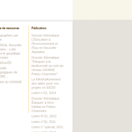
e de ressources
Publications
iographies par
Dossier thématique
me
L’Éducation à
l’Environnement et
DREAL Nouvelle-
l’Eau en Nouvelle-
aine - Lutte
Aquitaine
e le gaspillage
ntaire
Dossier thématique
"Eduquer à la
RéDocÉE
biodiversité au sein du
utils
réseau GRAINE
gogiques de
Poitou-Charentes"
EME...
Le KiKeKoiKomment
airie du GRAINE
des aides pour vos
projets en EEDD
Lettre n°22, 2014
Dossier thématique :
Éduquer à l’éco-
habitat en Poitou-
Charentes
Lettre N°21, 2012
Lettre n°20, 2011
Lettre n° spécial, 2011