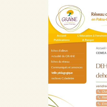
Réseau d
en Poitou-
Accueil
L’éducation à l’enviro
Publications
A Ranger
Accueil
Echos d’ailleurs
CEMEA
Actualité du GRAINE
Echos du réseau
DEH
Communiqués et annonces
Veille pédagogique
deh
Archives Cyberlettre
vendre
Out
Re
Ens