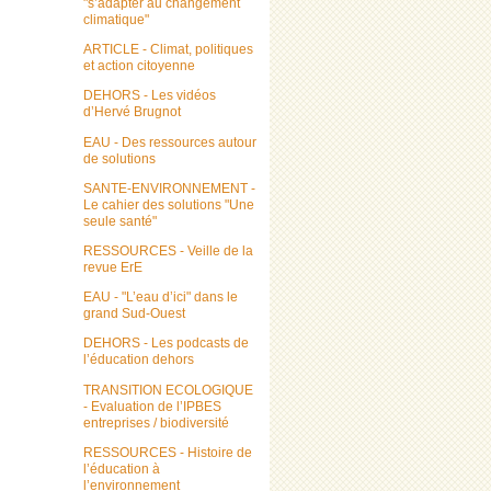
"s’adapter au changement
climatique"
ARTICLE - Climat, politiques
et action citoyenne
DEHORS - Les vidéos
d’Hervé Brugnot
EAU - Des ressources autour
de solutions
SANTE-ENVIRONNEMENT -
Le cahier des solutions "Une
seule santé"
RESSOURCES - Veille de la
revue ErE
EAU - "L’eau d’ici" dans le
grand Sud-Ouest
DEHORS - Les podcasts de
l’éducation dehors
TRANSITION ECOLOGIQUE
- Evaluation de l’IPBES
entreprises / biodiversité
RESSOURCES - Histoire de
l’éducation à
l’environnement