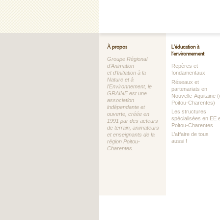
À propos
L’éducation à
l’environnement
Groupe Régional
d’Animation
Repères et
et d’Initiation à la
fondamentaux
Nature et à
Réseaux et
l’Environnement, le
partenariats en
GRAINE est une
Nouvelle-Aquitaine (
association
Poitou-Charentes)
indépendante et
Les structures
ouverte, créée en
spécialisées en EE 
1991 par des acteurs
Poitou-Charentes
de terrain, animateurs
L’affaire de tous
et enseignants de la
aussi !
région Poitou-
Charentes.