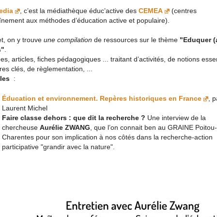
edia
, c’est la médiathèque éduc’active des
CEMEA
(centres
înement aux méthodes d’éducation active et populaire).
let, on y trouve
une compilation
de ressources sur le thème
"Eduquer (
s"
.
s, articles, fiches pédagogiques ... traitant d’activités, de notions essen
res clés, de règlementation, ...
les
:
Éducation et environnement. Repères historiques en France
, p
Laurent Michel
Faire classe dehors : que dit la recherche ?
Une interview de la
chercheuse
Aurélie ZWANG
, que l’on connait ben au GRAINE Poitou-
Charentes pour son implication à nos côtés dans la recherche-action
participative "grandir avec la nature".