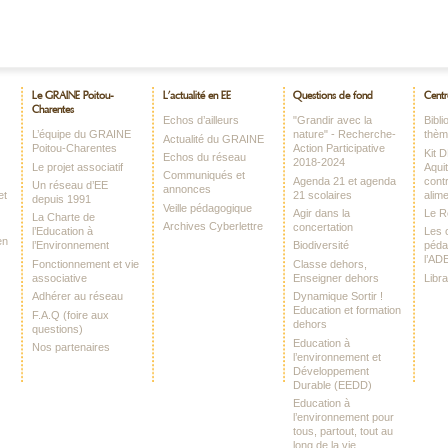
Le GRAINE Poitou-
L’actualité en EE
Questions de fond
Centr
Charentes
Echos d’ailleurs
"Grandir avec la
Bibl
L’équipe du GRAINE
nature" - Recherche-
thè
Actualité du GRAINE
Poitou-Charentes
Action Participative
Kit 
Echos du réseau
2018-2024
Le projet associatif
Aquit
Communiqués et
Agenda 21 et agenda
contr
Un réseau d’EE
annonces
et
21 scolaires
alime
depuis 1991
Veille pédagogique
Agir dans la
Le 
La Charte de
Archives Cyberlettre
concertation
l’Education à
Les o
en
l’Environnement
Biodiversité
péda
l’AD
Fonctionnement et vie
Classe dehors,
associative
Enseigner dehors
Libr
Adhérer au réseau
Dynamique Sortir !
Education et formation
F.A.Q (foire aux
dehors
questions)
Education à
Nos partenaires
l’environnement et
Développement
Durable (EEDD)
Education à
l’environnement pour
tous, partout, tout au
long de la vie