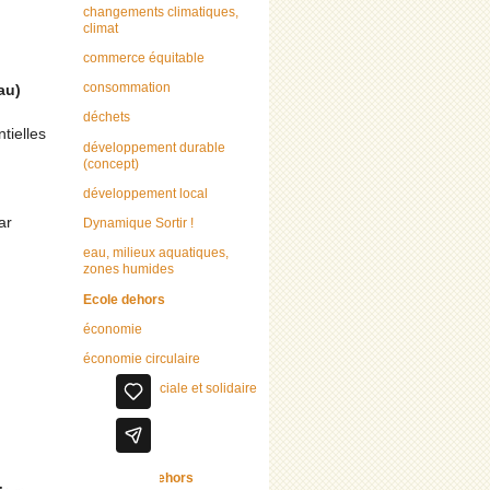
changements climatiques,
climat
commerce équitable
consommation
au)
déchets
tielles
développement durable
(concept)
développement local
ar
Dynamique Sortir !
eau, milieux aquatiques,
zones humides
Ecole dehors
économie
économie circulaire
économie sociale et solidaire
Education
énergie
Enseigner dehors