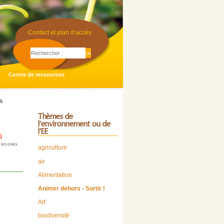
Contact et plan d’accès
Centre de ressources
s
Thèmes de
l’environnement ou de
l’EE
agriculture
air
Alimentation
Animer dehors - Sortir !
Art
biodiversité