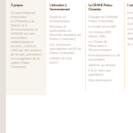
À propos
L’éducation à
Le GRAINE Poitou-
L’ac
l’environnement
Charentes
Groupe Régional
Echo
d’Animation
Repères et
L’équipe du GRAINE
Act
et d’Initiation à la
fondamentaux
Poitou-Charentes
Ech
Nature et à
Réseaux et
Le projet associatif
Com
l’Environnement, le
partenariats en
Un réseau d’EE
ann
GRAINE est une
Nouvelle-Aquitaine (et
depuis 1991
association
Vei
Poitou-Charentes)
La Charte de
indépendante et
Arc
Les structures
l’Education à
ouverte, créée en
spécialisées en EE en
l’Environnement
1991 par des acteurs
Poitou-Charentes
de terrain, animateurs
Fonctionnement et vie
L’affaire de tous
et enseignants de la
associative
aussi !
région Poitou-
Adhérer au réseau
Charentes.
F.A.Q (foire aux
questions)
Nos partenaires