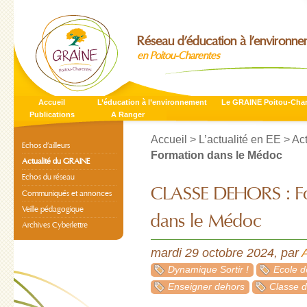
Réseau d’éducation à l’environn
en Poitou-Charentes
Accueil
L’éducation à l’environnement
Le GRAINE Poitou-Cha
Publications
A Ranger
Accueil
>
L’actualité en EE
>
Ac
Echos d’ailleurs
Formation dans le Médoc
Actualité du GRAINE
Echos du réseau
CLASSE DEHORS : F
Communiqués et annonces
Veille pédagogique
dans le Médoc
Archives Cyberlettre
mardi 29 octobre 2024
,
par
Dynamique Sortir !
Ecole d
Enseigner dehors
Classe 