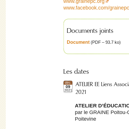
www.grainepc.org
www.facebook.com/grainep
Documents joints
Document
(
PDF – 93.7 ko
)
Les dates
ATELIER EE Liens Associ
déc.
09
2021
2021
ATELIER D’ÉDUCATI
par le GRAINE Poitou-
Poitevine