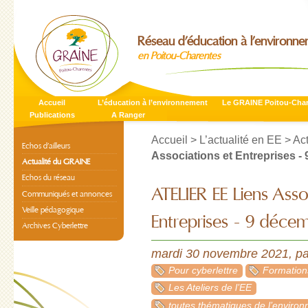
Réseau d’éducation à l’environn
en Poitou-Charentes
Accueil
L’éducation à l’environnement
Le GRAINE Poitou-Cha
Publications
A Ranger
Accueil
>
L’actualité en EE
>
Ac
Echos d’ailleurs
Associations et Entreprises -
Actualité du GRAINE
Echos du réseau
ATELIER EE Liens Asso
Communiqués et annonces
Veille pédagogique
Entreprises - 9 déce
Archives Cyberlettre
mardi 30 novembre 2021
,
p
Pour cyberlettre
Formation
Les Ateliers de l’EE
toutes thématiques de l’enviro