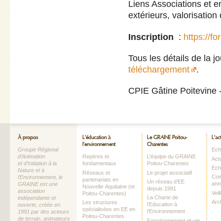
Liens Associations et e
extérieurs, valorisation
Inscription
:
https://
Tous les détails de la j
téléchargement
.
CPIE Gâtine Poitevine 
À propos
L’éducation à
Le GRAINE Poitou-
L’ac
l’environnement
Charentes
Groupe Régional
Echo
d’Animation
Repères et
L’équipe du GRAINE
Act
et d’Initiation à la
fondamentaux
Poitou-Charentes
Ech
Nature et à
Réseaux et
Le projet associatif
Com
l’Environnement, le
partenariats en
Un réseau d’EE
ann
GRAINE est une
Nouvelle-Aquitaine (et
depuis 1991
association
Vei
Poitou-Charentes)
La Charte de
indépendante et
Arc
Les structures
l’Education à
ouverte, créée en
spécialisées en EE en
l’Environnement
1991 par des acteurs
Poitou-Charentes
de terrain, animateurs
Fonctionnement et vie