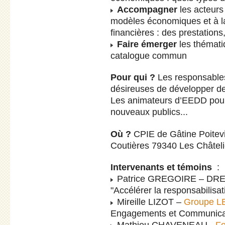
Accompagner
les acteurs
modèles économiques et à la 
financières : des prestation
Faire émerger
les thémati
catalogue commun
Pour qui ?
Les responsable
désireuses de développer des 
Les animateurs d’EEDD pour 
nouveaux publics...
Où ?
CPIE de Gâtine Poitevi
Coutières 79340 Les Châteli
Intervenants et témoins
:
Patrice GREGOIRE – DREAL
"Accélérer la responsabilis
Mireille LIZOT –
Groupe 
Engagements et Communicati
Mathieu CHAVENEAU -
Fo