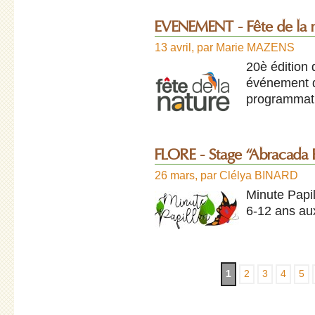
EVENEMENT - Fête de la 
13 avril
,
par
Marie MAZENS
20è édition 
événement dè
programmatio
FLORE - Stage “Abracada P
26 mars
,
par
Clélya BINARD
Minute Papil
6-12 ans au
1
2
3
4
5