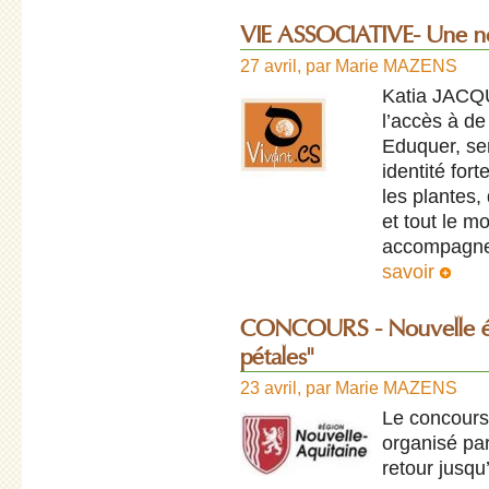
VIE ASSOCIATIVE- Une nou
27 avril
,
par
Marie MAZENS
Katia JACQ
l’accès à d
Eduquer, sen
identité for
les plantes,
et tout le m
accompagne 
savoir
CONCOURS - Nouvelle édit
pétales"
23 avril
,
par
Marie MAZENS
Le concours
organisé par
retour jusqu