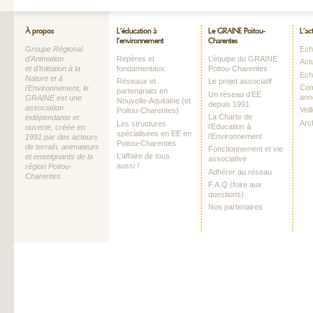
À propos
L’éducation à
Le GRAINE Poitou-
L’ac
l’environnement
Charentes
Groupe Régional
Echo
d’Animation
Repères et
L’équipe du GRAINE
Act
et d’Initiation à la
fondamentaux
Poitou-Charentes
Ech
Nature et à
Réseaux et
Le projet associatif
Com
l’Environnement, le
partenariats en
Un réseau d’EE
ann
GRAINE est une
Nouvelle-Aquitaine (et
depuis 1991
association
Vei
Poitou-Charentes)
La Charte de
indépendante et
Arc
Les structures
l’Education à
ouverte, créée en
spécialisées en EE en
l’Environnement
1991 par des acteurs
Poitou-Charentes
de terrain, animateurs
Fonctionnement et vie
L’affaire de tous
et enseignants de la
associative
aussi !
région Poitou-
Adhérer au réseau
Charentes.
F.A.Q (foire aux
questions)
Nos partenaires