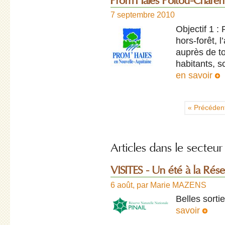
Prom’Haies Poitou-Charen
7 septembre 2010
Objectif 1 :
hors-forêt, 
auprès de tou
habitants, sc
en savoir
« Précéden
Articles dans le secteur 
VISITES - Un été à la Réser
6 août
,
par
Marie MAZENS
Belles sorti
savoir