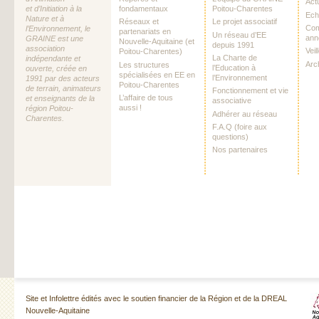
Act
et d’Initiation à la
fondamentaux
Poitou-Charentes
Ech
Nature et à
Réseaux et
Le projet associatif
Com
l’Environnement, le
partenariats en
Un réseau d’EE
ann
GRAINE est une
Nouvelle-Aquitaine (et
depuis 1991
association
Vei
Poitou-Charentes)
La Charte de
indépendante et
Arc
Les structures
l’Education à
ouverte, créée en
spécialisées en EE en
l’Environnement
1991 par des acteurs
Poitou-Charentes
de terrain, animateurs
Fonctionnement et vie
L’affaire de tous
et enseignants de la
associative
aussi !
région Poitou-
Adhérer au réseau
Charentes.
F.A.Q (foire aux
questions)
Nos partenaires
Site et Infolettre édités avec le soutien financier de la Région et de la DREAL
Nouvelle-Aquitaine