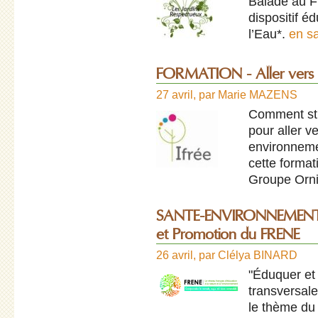
Balade au Fi
dispositif éd
l’Eau*.
en s
FORMATION - Aller vers le
27 avril
,
par
Marie MAZENS
Comment str
pour aller v
environneme
cette forma
Groupe Orn
SANTE-ENVIRONNEMENT : 3
et Promotion du FRENE
26 avril
,
par
Clélya BINARD
"Éduquer et
transversale
le thème du 