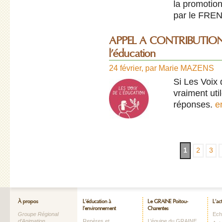
la promotio
par le FRE
APPEL A CONTRIBUTION - 
l’éducation
24 février
,
par
Marie MAZENS
Si Les Voix 
vraiment uti
réponses.
e
1
2
3
À propos
L’éducation à
Le GRAINE Poitou-
L’ac
l’environnement
Charentes
Groupe Régional
Echo
d’Animation
Repères et
L’équipe du GRAINE