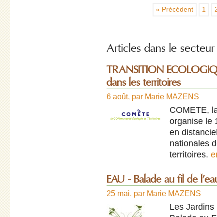
« Précédent
1
Articles dans le secteur 
TRANSITION ECOLOGIQUE 
dans les territoires
6 août
,
par
Marie MAZENS
COMETE, la 
organise le
en distanci
nationales d
territoires.
e
EAU - Balade au fil de l’e
25 mai
,
par
Marie MAZENS
Les Jardin