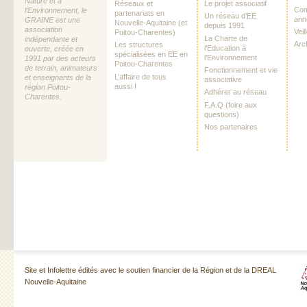
Nature et à
Réseaux et
Le projet associatif
Com
l’Environnement, le
partenariats en
Un réseau d’EE
ann
GRAINE est une
Nouvelle-Aquitaine (et
depuis 1991
association
Vei
Poitou-Charentes)
La Charte de
indépendante et
Arc
Les structures
l’Education à
ouverte, créée en
spécialisées en EE en
l’Environnement
1991 par des acteurs
Poitou-Charentes
de terrain, animateurs
Fonctionnement et vie
L’affaire de tous
et enseignants de la
associative
aussi !
région Poitou-
Adhérer au réseau
Charentes.
F.A.Q (foire aux
questions)
Nos partenaires
Site et Infolettre édités avec le soutien financier de la Région et de la DREAL
Nouvelle-Aquitaine