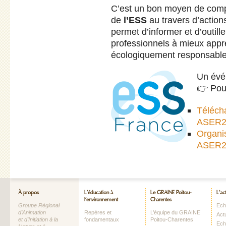
C’est un bon moyen de compr
de
l’ESS
au travers d’action
permet d’informer et d’outill
professionnels à mieux appr
écologiquement responsable
Un évé
👉 Pour
Téléch
ASER2
Organi
ASER2
À propos
L’éducation à
Le GRAINE Poitou-
L’ac
l’environnement
Charentes
Groupe Régional
Echo
d’Animation
Repères et
L’équipe du GRAINE
Act
et d’Initiation à la
fondamentaux
Poitou-Charentes
Ech