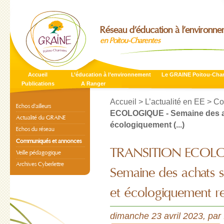
Réseau d’éducation à l’environn
en Poitou-Charentes
Accueil
L’éducation à l’environnement
Le GRAINE Poitou-Cha
Publications
A Ranger
Accueil
>
L’actualité en EE
>
Co
Echos d’ailleurs
ECOLOGIQUE - Semaine des ac
Actualité du GRAINE
écologiquement (...)
Echos du réseau
Communiqués et annonces
TRANSITION ECOLO
Veille pédagogique
Archives Cyberlettre
Semaine des achats 
et écologiquement r
dimanche 23 avril 2023
,
par