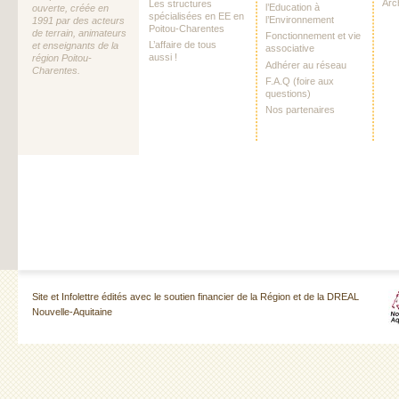
Arc
Les structures
l’Education à
ouverte, créée en
spécialisées en EE en
l’Environnement
1991 par des acteurs
Poitou-Charentes
de terrain, animateurs
Fonctionnement et vie
L’affaire de tous
et enseignants de la
associative
aussi !
région Poitou-
Adhérer au réseau
Charentes.
F.A.Q (foire aux
questions)
Nos partenaires
Site et Infolettre édités avec le soutien financier de la Région et de la DREAL
Nouvelle-Aquitaine