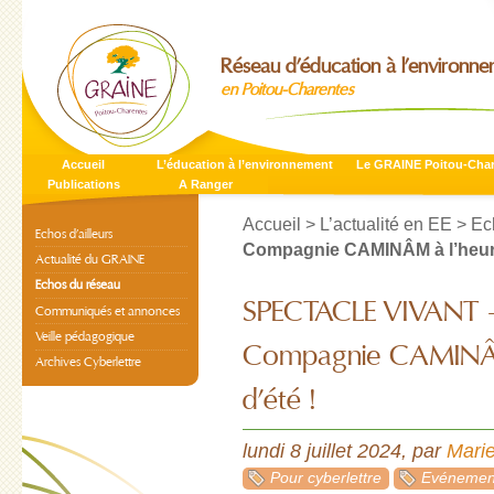
Réseau d’éducation à l’environn
en Poitou-Charentes
Accueil
L’éducation à l’environnement
Le GRAINE Poitou-Cha
Publications
A Ranger
Accueil
>
L’actualité en EE
>
Ec
Echos d’ailleurs
Compagnie CAMINÂM à l’heure
Actualité du GRAINE
Echos du réseau
SPECTACLE VIVANT -
Communiqués et annonces
Veille pédagogique
Compagnie CAMINÂM
Archives Cyberlettre
d’été !
lundi 8 juillet 2024
,
par
Mari
Pour cyberlettre
Evénement