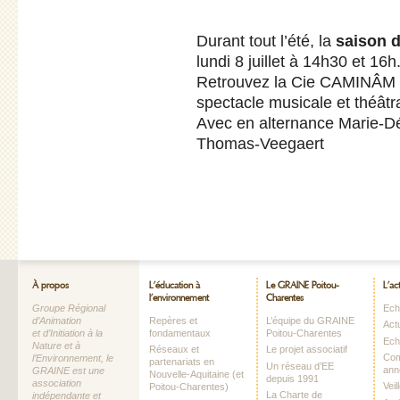
Durant tout l’été, la
saison d
lundi 8 juillet à 14h30 et 16h
Retrouvez la Cie CAMINÂM 
spectacle musicale et théâtra
Avec en alternance Marie-Dé
Thomas-Veegaert
À propos
L’éducation à
Le GRAINE Poitou-
L’ac
l’environnement
Charentes
Groupe Régional
Echo
d’Animation
Repères et
L’équipe du GRAINE
Act
et d’Initiation à la
fondamentaux
Poitou-Charentes
Ech
Nature et à
Réseaux et
Le projet associatif
Com
l’Environnement, le
partenariats en
Un réseau d’EE
ann
GRAINE est une
Nouvelle-Aquitaine (et
depuis 1991
association
Vei
Poitou-Charentes)
La Charte de
indépendante et