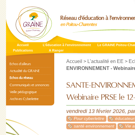
Réseau d’éducation à l’environn
en Poitou-Charentes
Accueil
L’éducation à l’environnement
Le GRAINE Poitou-Cha
Publications
A Ranger
Accueil
>
L’actualité en EE
>
Ec
Echos d’ailleurs
ENVIRONNEMENT - Webinaire 
Actualité du GRAINE
Echos du réseau
SANTE-ENVIRONNE
Communiqués et annonces
Veille pédagogique
Webinaire PRSE le 12
Archives Cyberlettre
vendredi 13 février 2026
,
pa
Pour cyberlettre
éducateur
santé environnement
Vie a