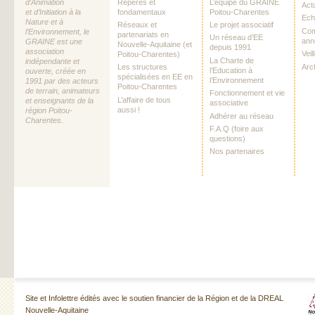
d’Animation
Repères et
L’équipe du GRAINE
Act
et d’Initiation à la
fondamentaux
Poitou-Charentes
Ech
Nature et à
Réseaux et
Le projet associatif
Com
l’Environnement, le
partenariats en
Un réseau d’EE
ann
GRAINE est une
Nouvelle-Aquitaine (et
depuis 1991
association
Vei
Poitou-Charentes)
La Charte de
indépendante et
Arc
Les structures
l’Education à
ouverte, créée en
spécialisées en EE en
l’Environnement
1991 par des acteurs
Poitou-Charentes
de terrain, animateurs
Fonctionnement et vie
L’affaire de tous
et enseignants de la
associative
aussi !
région Poitou-
Adhérer au réseau
Charentes.
F.A.Q (foire aux
questions)
Nos partenaires
Site et Infolettre édités avec le soutien financier de la Région et de la DREAL
Nouvelle-Aquitaine