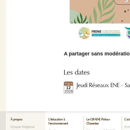
A partager sans modératio
Les dates
Jeudi Réseaux ENE - S
mars
12
2026
À propos
L’éducation à
Le GRAINE Poitou-
L’ac
l’environnement
Charentes
Groupe Régional
Echo