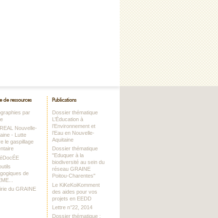
e de ressources
Publications
iographies par
Dossier thématique
me
L’Éducation à
l’Environnement et
DREAL Nouvelle-
l’Eau en Nouvelle-
aine - Lutte
Aquitaine
e le gaspillage
ntaire
Dossier thématique
"Eduquer à la
RéDocÉE
biodiversité au sein du
utils
réseau GRAINE
gogiques de
Poitou-Charentes"
EME...
Le KiKeKoiKomment
airie du GRAINE
des aides pour vos
projets en EEDD
Lettre n°22, 2014
Dossier thématique :