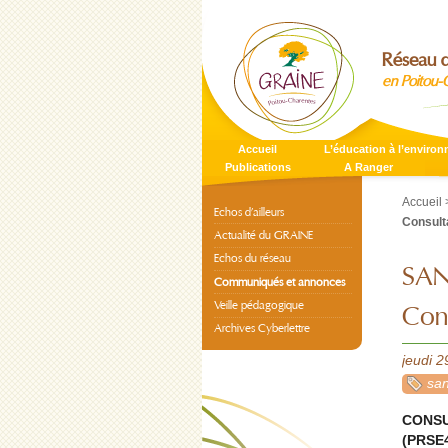
Réseau d
en Poitou-
Accueil
L’éducation à l’enviro
Publications
A Ranger
Accueil
Echos d’ailleurs
Consult
Actualité du GRAINE
Echos du réseau
SAN
Communiqués et annonces
Veille pédagogique
Cons
Archives Cyberlettre
jeudi 2
sa
CONSUL
(PRSE