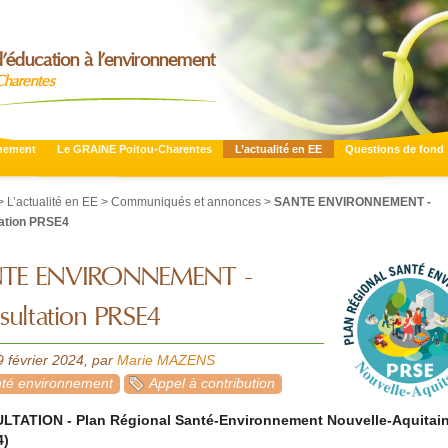
’éducation à l’environnement
Charentes
nnement
Le GRAINE Poitou-Charentes
L’actualité en EE
Questions de fond
>
L’actualité en EE
>
Communiqués et annonces
>
SANTE ENVIRONNEMENT -
ation PRSE4
TE ENVIRONNEMENT -
ultation PRSE4
9 février 2024
,
par
Marie MAZENS
nté environnement
Appel à contribution
TATION - Plan Régional Santé-Environnement Nouvelle-Aquitai
4)