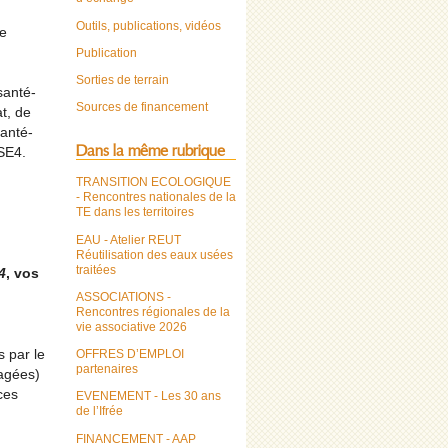
Outils, publications, vidéos
ce
Publication
Sorties de terrain
santé-
Sources de financement
t, de
santé-
Dans la même rubrique
SE4.
TRANSITION ECOLOGIQUE
- Rencontres nationales de la
TE dans les territoires
EAU - Atelier REUT
Réutilisation des eaux usées
traitées
4
, vos
ASSOCIATIONS -
Rencontres régionales de la
vie associative 2026
s par le
OFFRES D’EMPLOI
partenaires
sagées)
ces
EVENEMENT - Les 30 ans
de l’Ifrée
FINANCEMENT - AAP