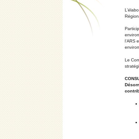
L’élabo
Régiona
Partici
environ
l’ARS e
environ
Le Com
stratég
CONSU
Désorm
contri