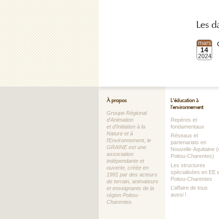
Les d
mars
14
2024
À propos
L’éducation à
l’environnement
Groupe Régional
d’Animation
Repères et
et d’Initiation à la
fondamentaux
Nature et à
Réseaux et
l’Environnement, le
partenariats en
GRAINE est une
Nouvelle-Aquitaine (
association
Poitou-Charentes)
indépendante et
Les structures
ouverte, créée en
spécialisées en EE 
1991 par des acteurs
Poitou-Charentes
de terrain, animateurs
L’affaire de tous
et enseignants de la
aussi !
région Poitou-
Charentes.