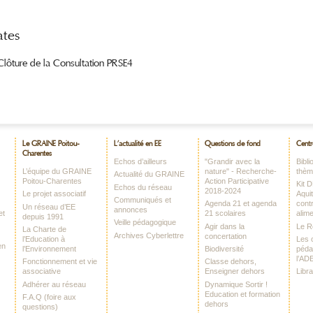
ates
Clôture de la Consultation PRSE4
Le GRAINE Poitou-
L’actualité en EE
Questions de fond
Centr
Charentes
Echos d’ailleurs
"Grandir avec la
Bibl
L’équipe du GRAINE
nature" - Recherche-
thè
Actualité du GRAINE
Poitou-Charentes
Action Participative
Kit 
Echos du réseau
2018-2024
Le projet associatif
Aquit
Communiqués et
Agenda 21 et agenda
contr
Un réseau d’EE
annonces
et
21 scolaires
alime
depuis 1991
Veille pédagogique
Agir dans la
Le 
La Charte de
Archives Cyberlettre
concertation
l’Education à
Les o
en
l’Environnement
Biodiversité
péda
l’AD
Fonctionnement et vie
Classe dehors,
associative
Enseigner dehors
Libr
Adhérer au réseau
Dynamique Sortir !
Education et formation
F.A.Q (foire aux
dehors
questions)