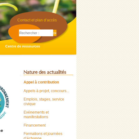
Contact et plan d’accès
Centre de ressources
Nature des actualités
Appel à contribution
Appels à projet, concours...
Emplois, stages, service
civique
Evénements et
manifestations
Financement
ne
Formations et journées
d’échange