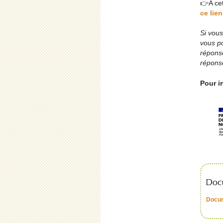
👉A cet
ce lien
Si vous
vous po
réponse
réponse
Pour i
Docu
Docu