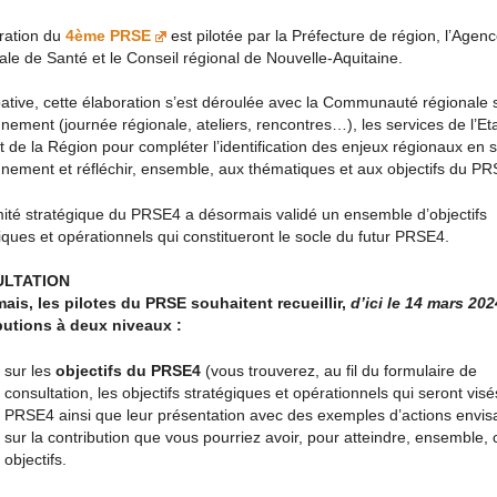
ration du
4ème PRSE
est pilotée par la Préfecture de région, l’Agen
le de Santé et le Conseil régional de Nouvelle-Aquitaine.
pative, cette élaboration s’est déroulée avec la Communauté régionale 
nement (journée régionale, ateliers, rencontres…), les services de l’Eta
t de la Région pour compléter l’identification des enjeux régionaux en 
nement et réfléchir, ensemble, aux thématiques et aux objectifs du PR
ité stratégique du PRSE4 a désormais validé un ensemble d’objectifs
iques et opérationnels qui constitueront le socle du futur PRSE4.
LTATION
ais, les pilotes du PRSE souhaitent recueillir,
d’ici le 14 mars 202
butions à deux niveaux :
sur les
objectifs du PRSE4
(vous trouverez, au fil du formulaire de
consultation, les objectifs stratégiques et opérationnels qui seront visé
PRSE4 ainsi que leur présentation avec des exemples d’actions envi
sur la contribution que vous pourriez avoir, pour atteindre, ensemble, 
objectifs.