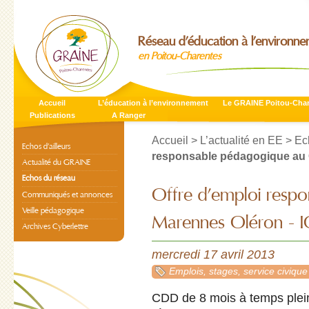
Réseau d’éducation à l’environn
en Poitou-Charentes
Accueil
L’éducation à l’environnement
Le GRAINE Poitou-Cha
Publications
A Ranger
Accueil
>
L’actualité en EE
>
Ec
Echos d’ailleurs
responsable pédagogique au C
Actualité du GRAINE
Echos du réseau
Offre d’emploi resp
Communiqués et annonces
Veille pédagogique
Marennes Oléron - 
Archives Cyberlettre
mercredi 17 avril 2013
Emplois, stages, service civique
CDD de 8 mois à temps plein