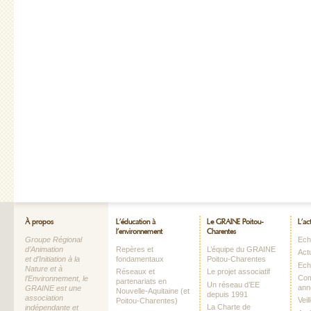
À propos
L’éducation à
Le GRAINE Poitou-
L’ac
l’environnement
Charentes
Groupe Régional
Echo
d’Animation
Repères et
L’équipe du GRAINE
Act
et d’Initiation à la
fondamentaux
Poitou-Charentes
Ech
Nature et à
Réseaux et
Le projet associatif
Com
l’Environnement, le
partenariats en
Un réseau d’EE
ann
GRAINE est une
Nouvelle-Aquitaine (et
depuis 1991
association
Vei
Poitou-Charentes)
La Charte de
indépendante et