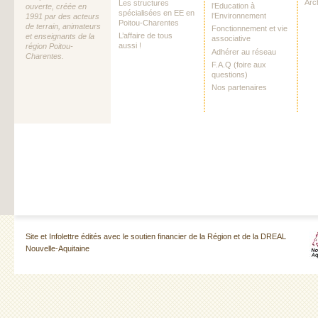
Arc
Les structures
l’Education à
ouverte, créée en
spécialisées en EE en
l’Environnement
1991 par des acteurs
Poitou-Charentes
de terrain, animateurs
Fonctionnement et vie
L’affaire de tous
et enseignants de la
associative
aussi !
région Poitou-
Adhérer au réseau
Charentes.
F.A.Q (foire aux
questions)
Nos partenaires
Site et Infolettre édités avec le soutien financier de la Région et de la DREAL
Nouvelle-Aquitaine