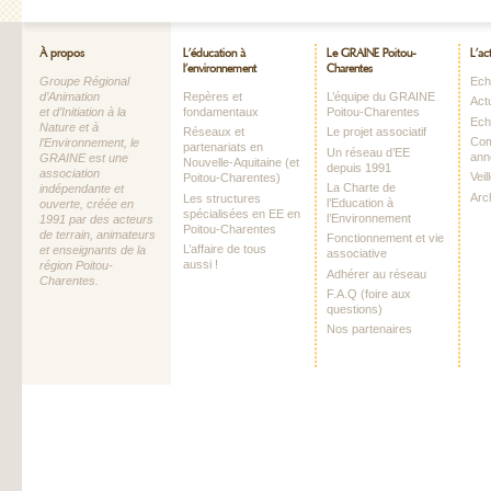
À propos
L’éducation à
Le GRAINE Poitou-
L’ac
l’environnement
Charentes
Groupe Régional
Echo
d’Animation
Repères et
L’équipe du GRAINE
Act
et d’Initiation à la
fondamentaux
Poitou-Charentes
Ech
Nature et à
Réseaux et
Le projet associatif
Com
l’Environnement, le
partenariats en
Un réseau d’EE
ann
GRAINE est une
Nouvelle-Aquitaine (et
depuis 1991
association
Vei
Poitou-Charentes)
La Charte de
indépendante et
Arc
Les structures
l’Education à
ouverte, créée en
spécialisées en EE en
l’Environnement
1991 par des acteurs
Poitou-Charentes
de terrain, animateurs
Fonctionnement et vie
L’affaire de tous
et enseignants de la
associative
aussi !
région Poitou-
Adhérer au réseau
Charentes.
F.A.Q (foire aux
questions)
Nos partenaires