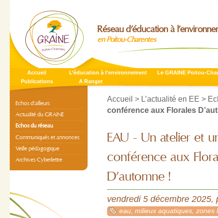
Réseau d’éducation à l’environn
en Poitou-Charentes
Accueil
L’éducation à l’environnement
Le GRAINE Poitou-Cha
Publications
A Ranger
Accueil
>
L’actualité en EE
>
Ec
Echos d’ailleurs
conférence aux Florales D’au
Actualité du GRAINE
Echos du réseau
EAU - Un atelier et u
Communiqués et annonces
Veille pédagogique
conférence aux Flora
Archives Cyberlettre
D’automne !
vendredi 5 décembre 2025
,
eau, milieux aquatiques, zones