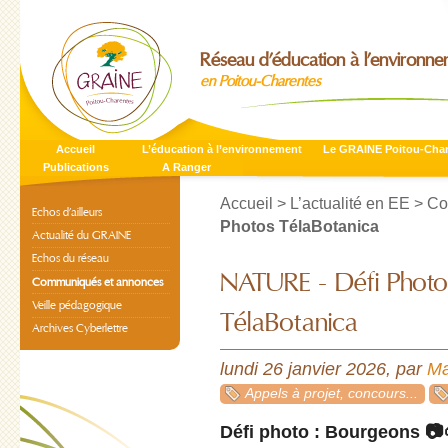
Réseau d’éducation à l’environn
en Poitou-Charentes
Accueil
L’éducation à l’environnement
Le GRAINE Poitou-Cha
Publications
A Ranger
Accueil
>
L’actualité en EE
>
Co
Echos d’ailleurs
Photos TélaBotanica
Actualité du GRAINE
Echos du réseau
NATURE - Défi Photo
Communiqués et annonces
Veille pédagogique
TélaBotanica
Archives Cyberlettre
lundi 26 janvier 2026
,
par
Ma
Appels à projet, concours...
Défi photo : Bourgeons 📷