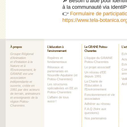
🔎 Besoin d’aide pour identif
à la communauté via IdentiPl
👉
Formulaire de participati
https://www.tela-botanica.org/
À propos
L’éducation à
Le GRAINE Poitou-
L’ac
l’environnement
Charentes
Groupe Régional
Echo
d’Animation
Repères et
L’équipe du GRAINE
Act
et d’Initiation à la
fondamentaux
Poitou-Charentes
Ech
Nature et à
Réseaux et
Le projet associatif
Com
l’Environnement, le
partenariats en
Un réseau d’EE
ann
GRAINE est une
Nouvelle-Aquitaine (et
depuis 1991
association
Vei
Poitou-Charentes)
La Charte de
indépendante et
Arc
Les structures
l’Education à
ouverte, créée en
spécialisées en EE en
l’Environnement
1991 par des acteurs
Poitou-Charentes
de terrain, animateurs
Fonctionnement et vie
L’affaire de tous
et enseignants de la
associative
aussi !
région Poitou-
Adhérer au réseau
Charentes.
F.A.Q (foire aux
questions)
Nos partenaires