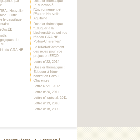
iographies par
Dossier thématique
me
L’Éducation à
l’Environnement et
DREAL Nouvelle-
l’Eau en Nouvelle-
aine - Lutte
Aquitaine
e le gaspillage
ntaire
Dossier thématique
"Eduquer à la
RéDocÉE
biodiversité au sein du
utils
réseau GRAINE
gogiques de
Poitou-Charentes"
EME...
Le KiKeKoiKomment
airie du GRAINE
des aides pour vos
projets en EEDD
Lettre n°22, 2014
Dossier thématique :
Éduquer à l’éco-
habitat en Poitou-
Charentes
Lettre N°21, 2012
Lettre n°20, 2011
Lettre n° spécial, 2011
Lettre n°19, 2010
Lettre n°18, 2009