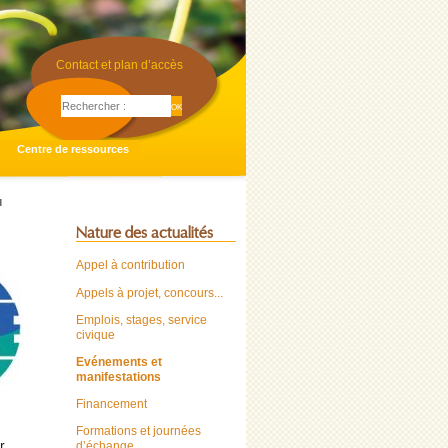
Contact et plan d’accès
Centre de ressources
u
Nature des actualités
Appel à contribution
Appels à projet, concours...
Emplois, stages, service
civique
Evénements et
manifestations
Financement
Formations et journées
r
d’échange