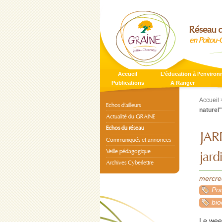
Réseau d
en Poitou-
Accueil
L’éducation à l’enviro
Publications
A Ranger
Accueil
Echos d’ailleurs
naturel"
Actualité du GRAINE
Echos du réseau
JAR
Communiqués et annonces
Veille pédagogique
jard
Archives Cyberlettre
mercred
Pou
bio
Le wee