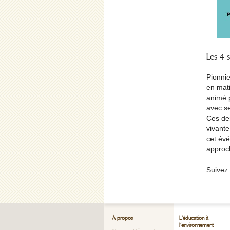
Les 4 s
Pionnie
en mati
animé 
avec se
Ces de
vivante
cet évé
approc
Suivez 
À propos
L’éducation à
l’environnement