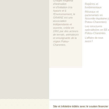
Groupe Régional
d’Animation
Repères et
et d’Initiation à la
fondamentaux
Nature et à
Réseaux et
l’Environnement, le
partenariats en
GRAINE est une
Nouvelle-Aquitaine (
association
Poitou-Charentes)
indépendante et
Les structures
ouverte, créée en
spécialisées en EE 
1991 par des acteurs
Poitou-Charentes
de terrain, animateurs
L’affaire de tous
et enseignants de la
aussi !
région Poitou-
Charentes.
Site et Infolettre édités avec le soutien financi