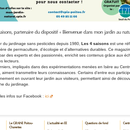
aisons, partenaire du dispositif « Bienvenue dans mon jardin au natu
r du jardinage sans pesticides depuis 1980,
Les 4 saisons
est une ré
ère de permaculture, d’écologie et d’alternatives durables. Ce magazi
par des experts et des passionnés, enrichit ses contenus grâce aux é
s lecteurs.
rniers, impliqués dans des expérimentations menées en Isère au Centr
, aiment transmettre leurs connaissances. Certains d’entre eux particip
nement en ouvrant leur jardin aux visiteurs, permettant ainsi de découv
he du jardinage.
les infos sur Facebook :
ici
Le GRAINE Poitou-
L’actualité en EE
Questions de fond
Centr
Charentes