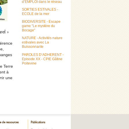
d’EMPLOI dans le réseau
SORTIES ESTIVALES -
ECOLE de la mer
BIODIVERSITE - Escape
game "Le mystère du
Bocage"
rel »
NATURE - Activités nature
estivales avec La
férence
Buissonnante
ne,
PAROLES D’ADHERENT -
changes
Episode XX - CPIE Gâtine
Poitevine
e Terre
ent à
rir une
e de ressources
Publications