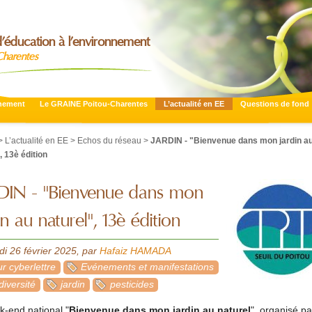
’éducation à l’environnement
Charentes
nnement
Le GRAINE Poitou-Charentes
L’actualité en EE
Questions de fond
>
L’actualité en EE
>
Echos du réseau
>
JARDIN - "Bienvenue dans mon jardin a
, 13è édition
DIN - "Bienvenue dans mon
in au naturel", 13è édition
i 26 février 2025
,
par
Hafaiz HAMADA
r cyberlettre
Evénements et manifestations
diversité
jardin
pesticides
k-end national "
Bienvenue dans mon jardin au naturel
", organisé pa