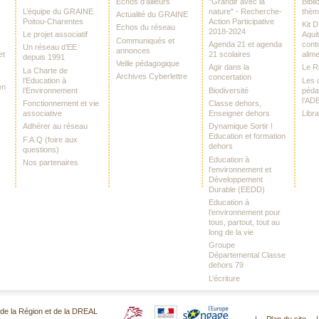
Echos d’ailleurs
"Grandir avec la
Bibl
L’équipe du GRAINE
nature" - Recherche-
thè
Actualité du GRAINE
Poitou-Charentes
Action Participative
Kit 
Echos du réseau
2018-2024
Le projet associatif
Aquit
Communiqués et
Agenda 21 et agenda
contr
Un réseau d’EE
annonces
et
21 scolaires
alime
depuis 1991
Veille pédagogique
Agir dans la
Le 
La Charte de
Archives Cyberlettre
concertation
l’Education à
Les o
en
l’Environnement
Biodiversité
péda
l’AD
Fonctionnement et vie
Classe dehors,
associative
Enseigner dehors
Libr
Adhérer au réseau
Dynamique Sortir !
Education et formation
F.A.Q (foire aux
dehors
questions)
Education à
Nos partenaires
l’environnement et
Développement
Durable (EEDD)
Education à
l’environnement pour
tous, partout, tout au
long de la vie
Groupe
Départemental Classe
dehors 79
L’écriture
er de la Région et de la DREAL