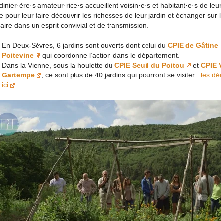
dinier·ère·s amateur·rice·s accueillent voisin·e·s et habitant·e·s de leu
ire pour leur faire découvrir les richesses de leur jardin et échanger sur 
faire dans un esprit convivial et de transmission.
En Deux-Sèvres, 6 jardins sont ouverts dont celui du
CPIE de Gâtine
Poitevine
qui coordonne l’action dans le département.
Dans la Vienne, sous la houlette du
CPIE Seuil du Poitou
et
CPIE 
Gartempe
, ce sont plus de 40 jardins qui pourront se visiter :
les dé
ici