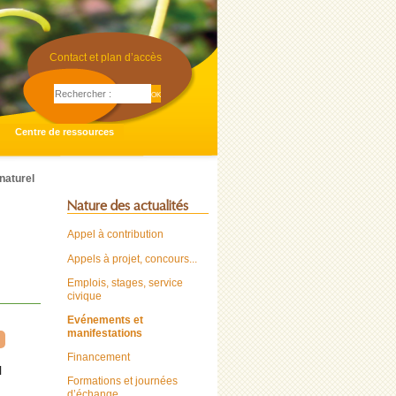
Contact et plan d’accès
Centre de ressources
naturel
Nature des actualités
Appel à contribution
Appels à projet, concours...
Emplois, stages, service
civique
Evénements et
manifestations
Financement
l
Formations et journées
d’échange