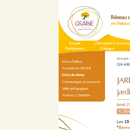
Réseau d
en Poitou-
Accueil
L’éducation à l’enviro
Publications
A Ranger
Accueil
Echos d’ailleurs
12è édit
Actualité du GRAINE
Echos du réseau
JAR
Communiqués et annonces
Veille pédagogique
jard
Archives Cyberlettre
lundi 
Evé
Les
15
"
Bienv