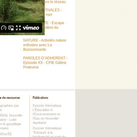
d’EMPLOI dans le réseau
SORTIES ESTIVALES -
ECOLE de la mer
BIODIVERSITE - Escape
game "Le mystère du
Bocage"
NATURE - Activités nature
estivales avec La
Buissonnante
PAROLES D’ADHERENT -
Episode XX - CPIE Gâtine
Poitevine
e de ressources
Publications
iographies par
Dossier thématique
me
L’Éducation à
l’Environnement et
DREAL Nouvelle-
l’Eau en Nouvelle-
aine - Lutte
Aquitaine
e le gaspillage
ntaire
Dossier thématique
"Eduquer à la
RéDocÉE
biodiversité au sein du