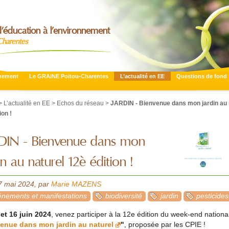
’éducation à l’environnement
Charentes
nnement
Le GRAINE Poitou-Charentes
L’actualité en EE
Questions de fond
>
L’actualité en EE
>
Echos du réseau
>
JARDIN - Bienvenue dans mon jardin au 
ion !
DIN - Bienvenue dans mon
in au naturel 12è édition !
27 mai 2024
,
par
Marie MAZENS
nements et manifestations
biodiversité
jardin
pesticides
 et 16 juin 2024
, venez participer à la 12e édition du week-end nationa
enue dans mon jardin au naturel
"
, proposée par les CPIE !