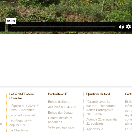
Le GRAINE Poitou-
L’actualité en EE
Questions de fond
Centr
Charentes
Echos d’ailleurs
"Grandir avec la
Bibl
L’équipe du GRAINE
nature" - Recherche-
thè
Actualité du GRAINE
Poitou-Charentes
Action Participative
Kit 
Echos du réseau
2018-2024
Le projet associatif
Aquit
Communiqués et
Agenda 21 et agenda
contr
Un réseau d’EE
annonces
et
21 scolaires
alime
depuis 1991
Veille pédagogique
Agir dans la
Le 
La Charte de