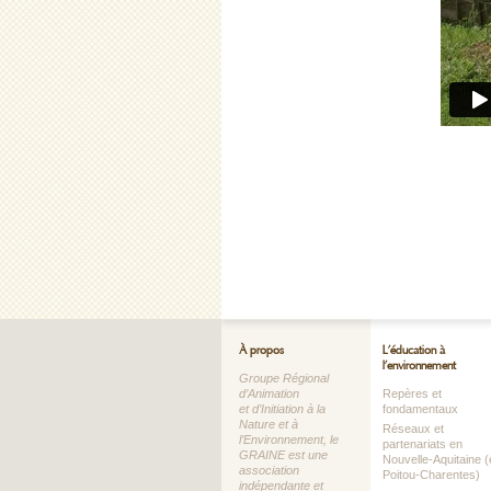
À propos
L’éducation à
l’environnement
Groupe Régional
d’Animation
Repères et
et d’Initiation à la
fondamentaux
Nature et à
Réseaux et
l’Environnement, le
partenariats en
GRAINE est une
Nouvelle-Aquitaine (
association
Poitou-Charentes)
indépendante et