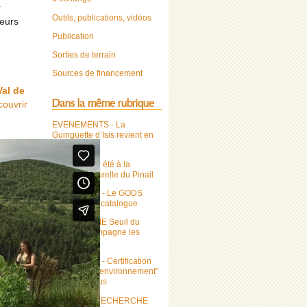
r
Outils, publications, vidéos
leurs
Publication
Sorties de terrain
Sources de financement
Val de
Dans la même rubrique
couvrir
EVENEMENTS - La
Guinguette d’Isis revient en
août !
VISITES - Un été à la
Réserve naturelle du Pinail
FORMATION - Le GODS
propose son catalogue
EAU - Le CPIE Seuil du
Poitou accompagne les
entreprises
FORMATION - Certification
“éduquer à l’environnement”
au CPA Lathus
OFFRES & RECHERCHE