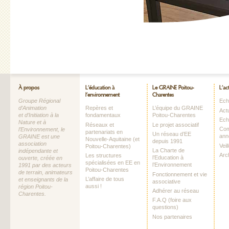
À propos
L’éducation à
Le GRAINE Poitou-
L’ac
l’environnement
Charentes
Groupe Régional
Echo
d’Animation
Repères et
L’équipe du GRAINE
Act
et d’Initiation à la
fondamentaux
Poitou-Charentes
Ech
Nature et à
Réseaux et
Le projet associatif
Com
l’Environnement, le
partenariats en
Un réseau d’EE
ann
GRAINE est une
Nouvelle-Aquitaine (et
depuis 1991
association
Vei
Poitou-Charentes)
La Charte de
indépendante et
Arc
Les structures
l’Education à
ouverte, créée en
spécialisées en EE en
l’Environnement
1991 par des acteurs
Poitou-Charentes
de terrain, animateurs
Fonctionnement et vie
L’affaire de tous
et enseignants de la
associative
aussi !
région Poitou-
Adhérer au réseau
Charentes.
F.A.Q (foire aux
questions)
Nos partenaires