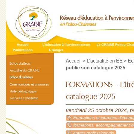
Réseau d’éducation à l’environn
en Poitou-Charentes
Accueil
L’éducation à l’environnement
Le GRAINE Poitou-Cha
Publications
A Ranger
Accueil
>
L’actualité en EE
>
Ec
Echos d’ailleurs
publie son catalogue 2025
Actualité du GRAINE
Echos du réseau
FORMATIONS - L’Ifré
Communiqués et annonces
Veille pédagogique
catalogue 2025
Archives Cyberlettre
vendredi 25 octobre 2024
,
p
Formations et journées d’écha
formations, accompagnement de
autres professionnels