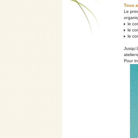
Tous 
Le prin
organi
le co
le com
le com
Jusqu’à
atelier
Pour t