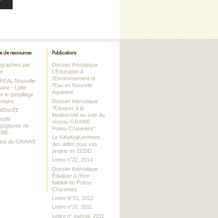
e de ressources
Publications
iographies par
Dossier thématique
me
L’Éducation à
l’Environnement et
DREAL Nouvelle-
l’Eau en Nouvelle-
aine - Lutte
Aquitaine
e le gaspillage
ntaire
Dossier thématique
"Eduquer à la
RéDocÉE
biodiversité au sein du
utils
réseau GRAINE
gogiques de
Poitou-Charentes"
EME...
Le KiKeKoiKomment
airie du GRAINE
des aides pour vos
projets en EEDD
Lettre n°22, 2014
Dossier thématique :
Éduquer à l’éco-
habitat en Poitou-
Charentes
Lettre N°21, 2012
Lettre n°20, 2011
Lettre n° spécial, 2011