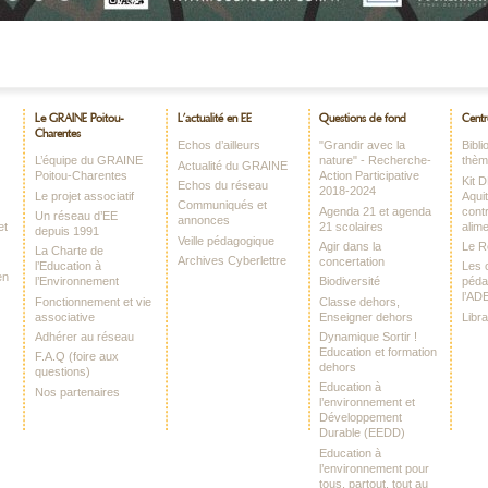
Le GRAINE Poitou-
L’actualité en EE
Questions de fond
Centr
Charentes
Echos d’ailleurs
"Grandir avec la
Bibl
L’équipe du GRAINE
nature" - Recherche-
thè
Actualité du GRAINE
Poitou-Charentes
Action Participative
Kit 
Echos du réseau
2018-2024
Le projet associatif
Aquit
Communiqués et
Agenda 21 et agenda
contr
Un réseau d’EE
annonces
et
21 scolaires
alime
depuis 1991
Veille pédagogique
Agir dans la
Le 
La Charte de
Archives Cyberlettre
concertation
l’Education à
Les o
en
l’Environnement
Biodiversité
péda
l’AD
Fonctionnement et vie
Classe dehors,
associative
Enseigner dehors
Libr
Adhérer au réseau
Dynamique Sortir !
Education et formation
F.A.Q (foire aux
dehors
questions)
Education à
Nos partenaires
l’environnement et
Développement
Durable (EEDD)
Education à
l’environnement pour
tous, partout, tout au