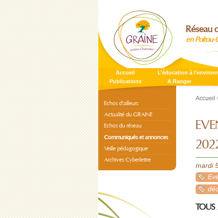
Réseau d
en Poitou-
Accueil
L’éducation à l’enviro
Publications
A Ranger
Accueil
Echos d’ailleurs
Actualité du GRAINE
EVE
Echos du réseau
Communiqués et annonces
202
Veille pédagogique
Archives Cyberlettre
mardi 5
Evé
dé
TOUS