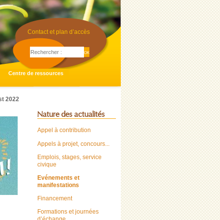
Contact et plan d’accès
Centre de ressources
t 2022
Nature des actualités
Appel à contribution
Appels à projet, concours...
Emplois, stages, service
civique
Evénements et
manifestations
Financement
Formations et journées
d’échange