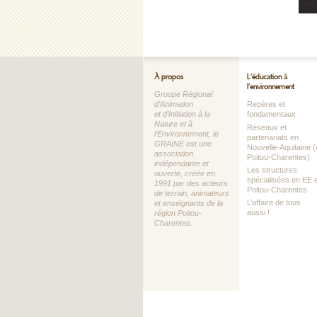
À propos
L’éducation à
l’environnement
Groupe Régional
d’Animation
Repères et
et d’Initiation à la
fondamentaux
Nature et à
Réseaux et
l’Environnement, le
partenariats en
GRAINE est une
Nouvelle-Aquitaine (
association
Poitou-Charentes)
indépendante et
Les structures
ouverte, créée en
spécialisées en EE 
1991 par des acteurs
Poitou-Charentes
de terrain, animateurs
L’affaire de tous
et enseignants de la
aussi !
région Poitou-
Charentes.