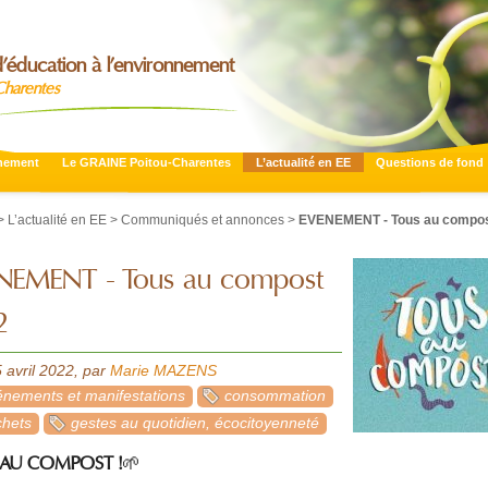
’éducation à l’environnement
Charentes
nnement
Le GRAINE Poitou-Charentes
L’actualité en EE
Questions de fond
>
L’actualité en EE
>
Communiqués et annonces
>
EVENEMENT - Tous au compos
NEMENT - Tous au compost
2
 avril 2022
,
par
Marie MAZENS
nements et manifestations
consommation
chets
gestes au quotidien, écocitoyenneté
 AU COMPOST !
🌱