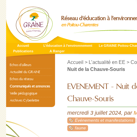
Réseau d’éducation à l’environn
en Poitou-Charentes
Accueil
L’éducation à l’environnement
Le GRAINE Poitou-Cha
Publications
A Ranger
Accueil
>
L’actualité en EE
>
Co
Echos d’ailleurs
Nuit de la Chauve-Souris
Actualité du GRAINE
Echos du réseau
EVENEMENT - Nuit de
Communiqués et annonces
Veille pédagogique
Chauve-Souris
Archives Cyberlettre
mercredi 3 juillet 2024
,
par
M
Evénements et manifestations
faune