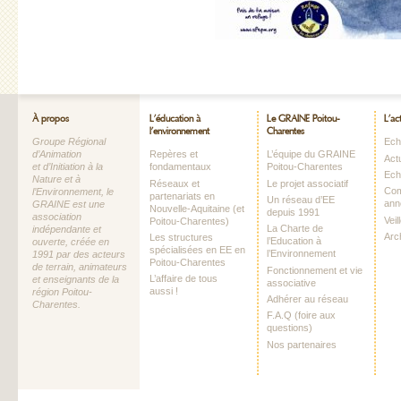
À propos
L’éducation à
Le GRAINE Poitou-
L’ac
l’environnement
Charentes
Groupe Régional
Echo
d’Animation
Repères et
L’équipe du GRAINE
Act
et d’Initiation à la
fondamentaux
Poitou-Charentes
Ech
Nature et à
Réseaux et
Le projet associatif
Com
l’Environnement, le
partenariats en
Un réseau d’EE
ann
GRAINE est une
Nouvelle-Aquitaine (et
depuis 1991
association
Vei
Poitou-Charentes)
La Charte de
indépendante et
Arc
Les structures
l’Education à
ouverte, créée en
spécialisées en EE en
l’Environnement
1991 par des acteurs
Poitou-Charentes
de terrain, animateurs
Fonctionnement et vie
L’affaire de tous
et enseignants de la
associative
aussi !
région Poitou-
Adhérer au réseau
Charentes.
F.A.Q (foire aux
questions)
Nos partenaires