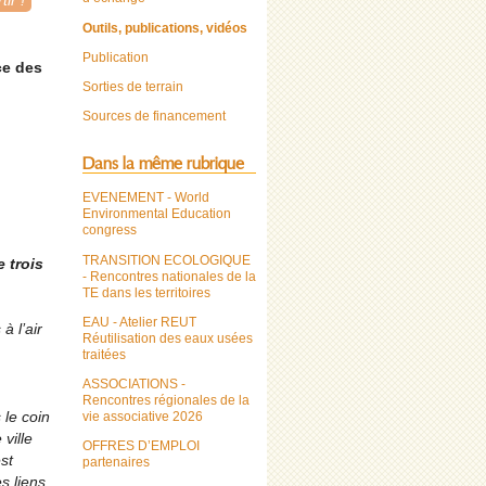
ir !
Outils, publications, vidéos
Publication
ce des
Sorties de terrain
Sources de financement
Dans la même rubrique
EVENEMENT - World
Environmental Education
congress
TRANSITION ECOLOGIQUE
 trois
- Rencontres nationales de la
TE dans les territoires
EAU - Atelier REUT
à l’air
Réutilisation des eaux usées
traitées
ASSOCIATIONS -
Rencontres régionales de la
 le coin
vie associative 2026
ville
OFFRES D’EMPLOI
est
partenaires
s liens