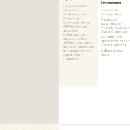
l’environnement
Groupe Régional
d’Animation
Repères et
et d’Initiation à la
fondamentaux
Nature et à
Réseaux et
l’Environnement, le
partenariats en
GRAINE est une
Nouvelle-Aquitaine (
association
Poitou-Charentes)
indépendante et
Les structures
ouverte, créée en
spécialisées en EE 
1991 par des acteurs
Poitou-Charentes
de terrain, animateurs
L’affaire de tous
et enseignants de la
aussi !
région Poitou-
Charentes.