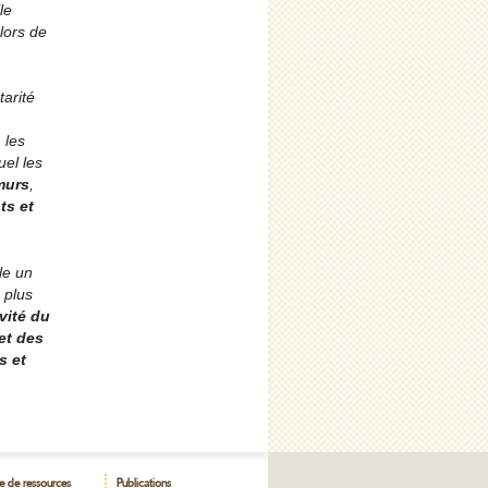
le
 lors de
arité
 les
el les
murs
,
ts et
le un
 plus
ivité du
et des
s et
e de ressources
Publications