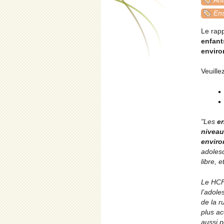
Ani
Ens
Le rapp
enfant
enviro
Veuille
"Les
en
niveau
enviro
adolesc
libre, 
Le HCF
l’adole
de la r
plus acc
aussi p