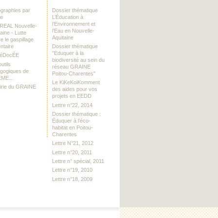
iographies par
Dossier thématique
me
L’Éducation à
l’Environnement et
DREAL Nouvelle-
l’Eau en Nouvelle-
aine - Lutte
Aquitaine
e le gaspillage
ntaire
Dossier thématique
"Eduquer à la
RéDocÉE
biodiversité au sein du
utils
réseau GRAINE
gogiques de
Poitou-Charentes"
EME...
Le KiKeKoiKomment
airie du GRAINE
des aides pour vos
projets en EEDD
Lettre n°22, 2014
Dossier thématique :
Éduquer à l’éco-
habitat en Poitou-
Charentes
Lettre N°21, 2012
Lettre n°20, 2011
Lettre n° spécial, 2011
Lettre n°19, 2010
Lettre n°18, 2009