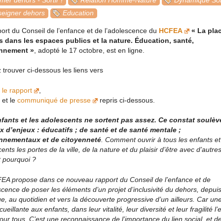
mer dehors - Sortir !
Relation Homme-Nature
Dynamique Sort
eigner dehors
Education
ort du Conseil de l’enfance et de l’adolescence du
HCFEA
« La pla
s dans les espaces publics et la nature. Éducation, santé,
nnement »
, adopté le 17 octobre, est en ligne.
z trouver ci-dessous les liens vers
le rapport
,
et le
communiqué de presse
repris ci-dessous.
fants et les adolescents ne sortent pas assez. Ce constat soulève
x d’enjeux : éducatifs ; de santé et de santé mentale ;
nnementaux et de citoyenneté
. Comment ouvrir à tous les enfants et
ents les portes de la ville, de la nature et du plaisir d’être avec d’autres 
et pourquoi ?
EA propose dans ce nouveau rapport du Conseil de l’enfance et de
scence de poser les éléments d’un projet d’inclusivité du dehors, depuis
ue, au quotidien et vers la découverte progressive d’un ailleurs. Car une 
ueillante aux enfants, dans leur vitalité, leur diversité et leur fragilité l’
our tous. C’est une reconnaissance de l’importance du lien social, et de