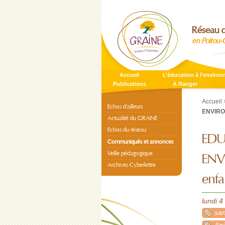
Réseau d
en Poitou-
Accueil
L’éducation à l’enviro
Publications
A Ranger
Accueil
Echos d’ailleurs
ENVIRON
Actualité du GRAINE
Echos du réseau
EDU
Communiqués et annonces
Veille pédagogique
ENV
Archives Cyberlettre
enfa
lundi 
sa