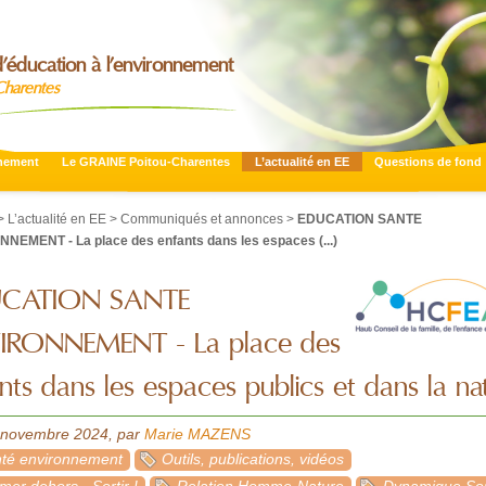
’éducation à l’environnement
Charentes
nnement
Le GRAINE Poitou-Charentes
L’actualité en EE
Questions de fond
>
L’actualité en EE
>
Communiqués et annonces
>
EDUCATION SANTE
NEMENT - La place des enfants dans les espaces (...)
CATION SANTE
IRONNEMENT - La place des
nts dans les espaces publics et dans la na
4 novembre 2024
,
par
Marie MAZENS
nté environnement
Outils, publications, vidéos