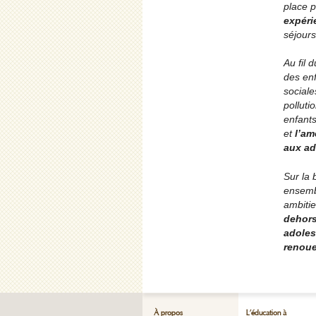
place p
expéri
séjours
Au fil 
des enf
sociale
polluti
enfants
et
l’am
aux ad
Sur la 
ensembl
ambitie
dehor
adoles
renoue
À propos
L’éducation à