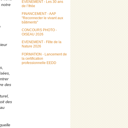
EVENEMENT - Les 30 ans
 notre
de l’Ifrée
FINANCEMENT - AAP
"Reconnecter le vivant aux
bâtiments"
l
CONCOURS PHOTO -
OISEAU 2026
EVENEMENT - Fête de la
rieur
Nature 2026
FORMATION - Lancement de
la certification
professionnelle EEDD
s,
isées,
ntrer
ire des
urel,
oit des
 au
quelle