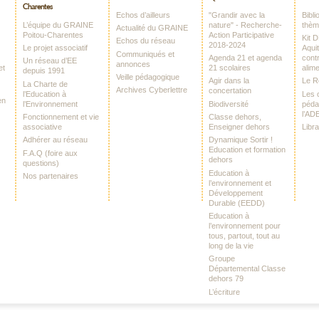
Charentes
Echos d’ailleurs
"Grandir avec la
Bibl
L’équipe du GRAINE
nature" - Recherche-
thè
Actualité du GRAINE
Poitou-Charentes
Action Participative
Kit 
Echos du réseau
2018-2024
Le projet associatif
Aquit
Communiqués et
Agenda 21 et agenda
contr
Un réseau d’EE
annonces
et
21 scolaires
alime
depuis 1991
Veille pédagogique
Agir dans la
Le 
La Charte de
Archives Cyberlettre
concertation
l’Education à
Les o
en
l’Environnement
Biodiversité
péda
l’AD
Fonctionnement et vie
Classe dehors,
associative
Enseigner dehors
Libr
Adhérer au réseau
Dynamique Sortir !
Education et formation
F.A.Q (foire aux
dehors
questions)
Education à
Nos partenaires
l’environnement et
Développement
Durable (EEDD)
Education à
l’environnement pour
tous, partout, tout au
long de la vie
Groupe
Départemental Classe
dehors 79
L’écriture