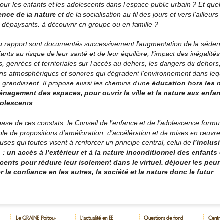
our les enfants et les adolescents dans l’espace public urbain ? Et quel
ence de la nature
et de la socialisation au fil des jours et vers l’ailleurs
 dépaysants, à découvrir en groupe ou en famille ?
du rapport sont documentés successivement l’augmentation de la sédent
ants au risque de leur santé et de leur équilibre, l’impact des inégalités
s, genrées et territoriales sur l’accès au dehors, les dangers du dehors,
ons atmosphériques et sonores qui dégradent l’environnement dans lequ
 grandissent. Il propose aussi les chemins d’une
éducation hors les 
énagement des espaces, pour ouvrir la ville et la nature aux enfan
olescents
.
base de ces constats, le Conseil de l’enfance et de l’adolescence formu
e de propositions d’amélioration, d’accélération et de mises en œuvre
uses qui toutes visent à renforcer un principe central, celui de
l’inclus
s
:
un accès à l’extérieur et à la nature inconditionnel des enfants 
cents pour réduire leur isolement dans le virtuel, déjouer les peur
r la confiance en les autres, la société et la nature donc le futur
.
Le GRAINE Poitou-
L’actualité en EE
Questions de fond
Centr