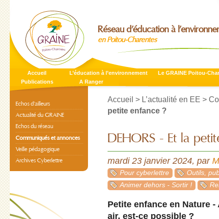
Réseau d’éducation à l’environn
en Poitou-Charentes
Accueil
L’éducation à l’environnement
Le GRAINE Poitou-Cha
Publications
A Ranger
Accueil
>
L’actualité en EE
>
Co
Echos d’ailleurs
petite enfance ?
Actualité du GRAINE
Echos du réseau
DEHORS - Et la petit
Communiqués et annonces
Veille pédagogique
mardi 23 janvier 2024
,
par
M
Archives Cyberlettre
Pour cyberlettre
Outils, pub
Animer dehors - Sortir !
Re
Petite enfance en Nature - 
air, est-ce possible ?