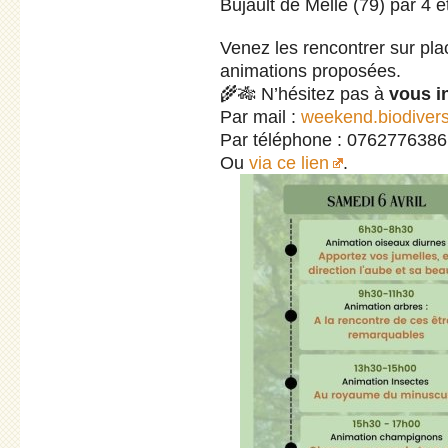
Bujault de Melle (79) par 4
Venez les rencontrer sur pl
animations proposées.
🌾🎋 N’hésitez pas à
vous i
Par mail :
weekend.biodiver
Par téléphone : 0762776386
Ou
via ce lien
.