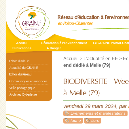
Réseau d’éducation à l’environn
en Poitou-Charentes
Accueil
L’éducation à l’environnement
Le GRAINE Poitou-Cha
Publications
A Ranger
Accueil
>
L’actualité en EE
>
Ec
Echos d’ailleurs
end dédié à Melle (79)
Actualité du GRAINE
Echos du réseau
BIODIVERSITE - Wee
Communiqués et annonces
Veille pédagogique
à Melle (79)
Archives Cyberlettre
vendredi 29 mars 2024
,
par
Evénements et manifestations
faune
flore