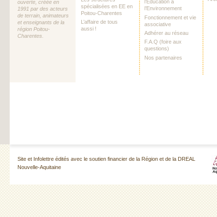
l’Education à
ouverte, créée en
spécialisées en EE en
l’Environnement
1991 par des acteurs
Poitou-Charentes
de terrain, animateurs
Fonctionnement et vie
L’affaire de tous
et enseignants de la
associative
aussi !
région Poitou-
Adhérer au réseau
Charentes.
F.A.Q (foire aux
questions)
Nos partenaires
Site et Infolettre édités avec le soutien financier de la Région et de la DREAL
Nouvelle-Aquitaine