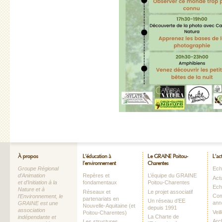
À propos
L’éducation à
Le GRAINE Poitou-
L’ac
l’environnement
Charentes
Groupe Régional
Echo
d’Animation
Repères et
L’équipe du GRAINE
Act
et d’Initiation à la
fondamentaux
Poitou-Charentes
Ech
Nature et à
Réseaux et
Le projet associatif
Com
l’Environnement, le
partenariats en
Un réseau d’EE
ann
GRAINE est une
Nouvelle-Aquitaine (et
depuis 1991
association
Vei
Poitou-Charentes)
La Charte de
indépendante et
Arc
Les structures