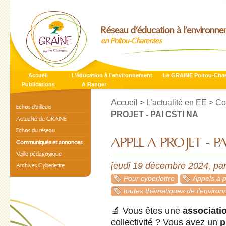
Réseau d’éducation à l’environn
en Poitou-Charentes
Accueil
L’éducation à l’environnement
Le GRAINE Poitou-Cha
Publications
A Ranger
Accueil
>
L’actualité en EE
>
Co
Echos d’ailleurs
PROJET - PAI CSTI NA
Actualité du GRAINE
Echos du réseau
APPEL A PROJET - P
Communiqués et annonces
Veille pédagogique
jeudi 19 décembre 2024
,
pa
Archives Cyberlettre
Pour cyberlettre
Appels à p
toutes thématiques de l’enviro
🔬 Vous êtes une
associati
collectivité ? Vous avez un
p