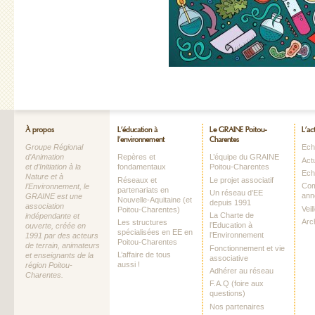
À propos
L’éducation à
Le GRAINE Poitou-
L’ac
l’environnement
Charentes
Groupe Régional
Echo
d’Animation
Repères et
L’équipe du GRAINE
Act
et d’Initiation à la
fondamentaux
Poitou-Charentes
Ech
Nature et à
Réseaux et
Le projet associatif
Com
l’Environnement, le
partenariats en
Un réseau d’EE
ann
GRAINE est une
Nouvelle-Aquitaine (et
depuis 1991
association
Vei
Poitou-Charentes)
La Charte de
indépendante et
Arc
Les structures
l’Education à
ouverte, créée en
spécialisées en EE en
l’Environnement
1991 par des acteurs
Poitou-Charentes
de terrain, animateurs
Fonctionnement et vie
L’affaire de tous
et enseignants de la
associative
aussi !
région Poitou-
Adhérer au réseau
Charentes.
F.A.Q (foire aux
questions)
Nos partenaires