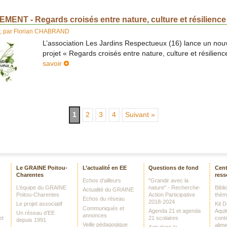
MENT - Regards croisés entre nature, culture et résilience
,
par
Florian CHABRAND
L’association Les Jardins Respectueux (16) lance un no
projet « Regards croisés entre nature, culture et résilienc
savoir
1
2
3
4
Suivant »
Le GRAINE Poitou-
L’actualité en EE
Questions de fond
Cent
Charentes
ress
Echos d’ailleurs
"Grandir avec la
L’équipe du GRAINE
nature" - Recherche-
Bibl
Actualité du GRAINE
Poitou-Charentes
Action Participative
thè
Echos du réseau
2018-2024
Le projet associatif
Kit 
Communiqués et
Agenda 21 et agenda
Aquit
Un réseau d’EE
annonces
et
21 scolaires
contr
depuis 1991
Veille pédagogique
alime