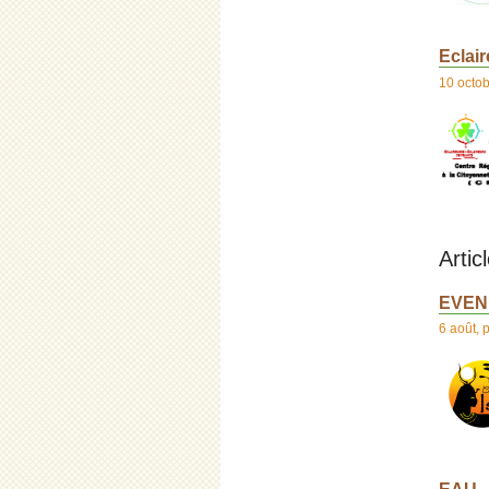
Eclai
10 octo
Artic
EVENE
6 août
,