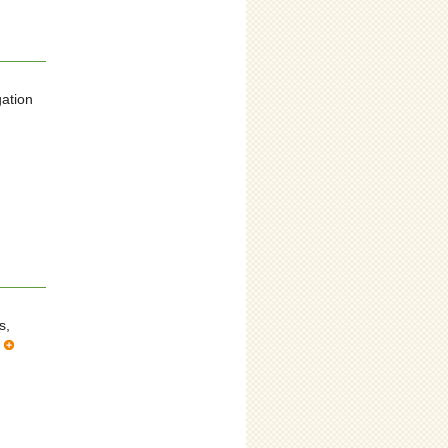
gation
s,
r