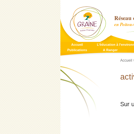
Réseau 
en Poitou
Accueil
L’éducation à l’enviro
Publications
A Ranger
Accueil
>
acti
Sur 