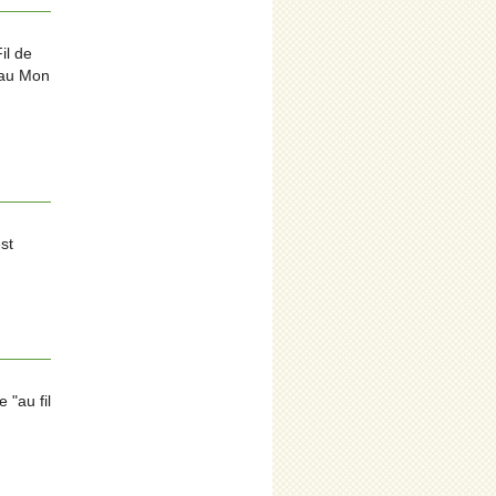
il de
’eau Mon
st
"au fil