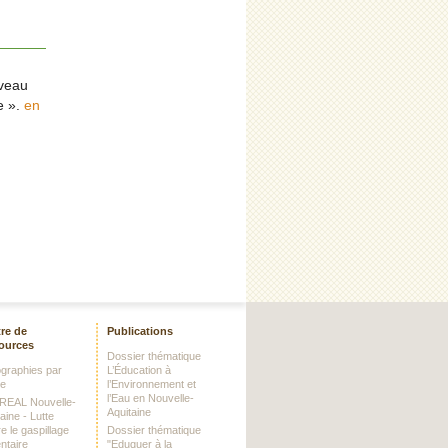
uveau
e ».
en
re de
Publications
ources
Dossier thématique
iographies par
L’Éducation à
me
l’Environnement et
l’Eau en Nouvelle-
DREAL Nouvelle-
Aquitaine
aine - Lutte
e le gaspillage
Dossier thématique
ntaire
"Eduquer à la