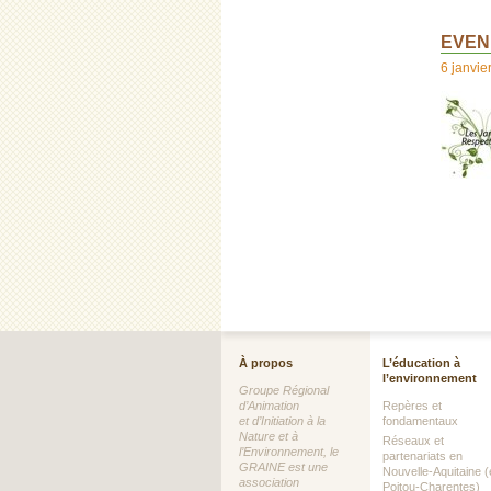
EVENE
6 janvier
À propos
L’éducation à
l’environnement
Groupe Régional
d’Animation
Repères et
et d’Initiation à la
fondamentaux
Nature et à
Réseaux et
l’Environnement, le
partenariats en
GRAINE est une
Nouvelle-Aquitaine (
association
Poitou-Charentes)