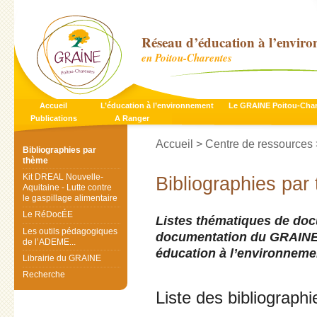
Réseau d’éducation à l’envir
en Poitou-Charentes
Accueil
L’éducation à l’environnement
Le GRAINE Poitou-Cha
Publications
A Ranger
Accueil
>
Centre de ressources
Bibliographies par
thème
Kit DREAL Nouvelle-
Bibliographies par
Aquitaine - Lutte contre
le gaspillage alimentaire
Le RéDocÉE
Listes thématiques de doc
Les outils pédagogiques
documentation du GRAINE 
de l’ADEME...
éducation à l’environnemen
Librairie du GRAINE
Recherche
Liste des bibliographi