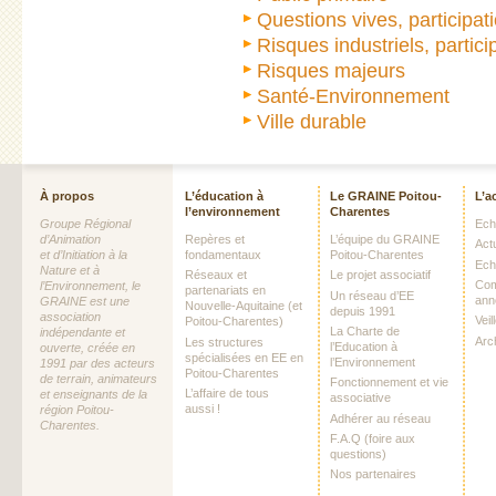
Questions vives, participa
Risques industriels, partic
Risques majeurs
Santé-Environnement
Ville durable
À propos
L’éducation à
Le GRAINE Poitou-
L’a
l’environnement
Charentes
Groupe Régional
Echo
d’Animation
Repères et
L’équipe du GRAINE
Act
et d’Initiation à la
fondamentaux
Poitou-Charentes
Ech
Nature et à
Réseaux et
Le projet associatif
Com
l’Environnement, le
partenariats en
Un réseau d’EE
ann
GRAINE est une
Nouvelle-Aquitaine (et
depuis 1991
association
Vei
Poitou-Charentes)
La Charte de
indépendante et
Arc
Les structures
l’Education à
ouverte, créée en
spécialisées en EE en
l’Environnement
1991 par des acteurs
Poitou-Charentes
de terrain, animateurs
Fonctionnement et vie
L’affaire de tous
et enseignants de la
associative
aussi !
région Poitou-
Adhérer au réseau
Charentes.
F.A.Q (foire aux
questions)
Nos partenaires