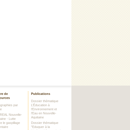
re de
Publications
ources
Dossier thématique
iographies par
L’Éducation à
me
l’Environnement et
l’Eau en Nouvelle-
DREAL Nouvelle-
Aquitaine
aine - Lutte
e le gaspillage
Dossier thématique
ntaire
"Eduquer à la