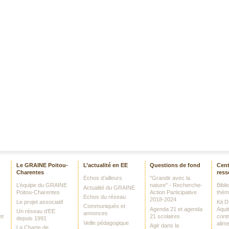
Le GRAINE Poitou-
L’actualité en EE
Questions de fond
Cent
Charentes
ress
Echos d’ailleurs
"Grandir avec la
L’équipe du GRAINE
nature" - Recherche-
Bibl
Actualité du GRAINE
Poitou-Charentes
Action Participative
thè
Echos du réseau
2018-2024
Le projet associatif
Kit 
Communiqués et
Agenda 21 et agenda
Aquit
Un réseau d’EE
annonces
et
21 scolaires
contr
depuis 1991
Veille pédagogique
alime
Agir dans la
La Charte de