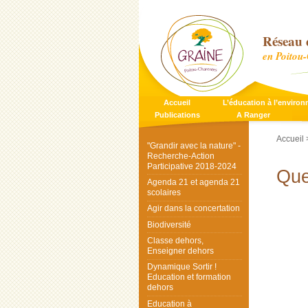
Réseau 
en Poitou
Accueil
L’éducation à l’enviro
Publications
A Ranger
Accueil
"Grandir avec la nature" -
Recherche-Action
Participative 2018-2024
Que
Agenda 21 et agenda 21
scolaires
Agir dans la concertation
Biodiversité
Classe dehors,
Enseigner dehors
Dynamique Sortir !
Education et formation
dehors
Education à