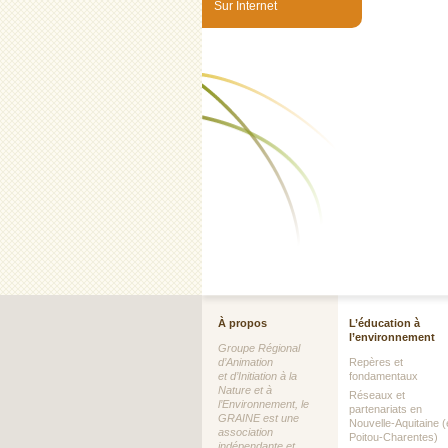
Sur Internet
À propos
L’éducation à
l’environnement
Groupe Régional
d’Animation
Repères et
et d’Initiation à la
fondamentaux
Nature et à
Réseaux et
l’Environnement, le
partenariats en
GRAINE est une
Nouvelle-Aquitaine (
association
Poitou-Charentes)
indépendante et