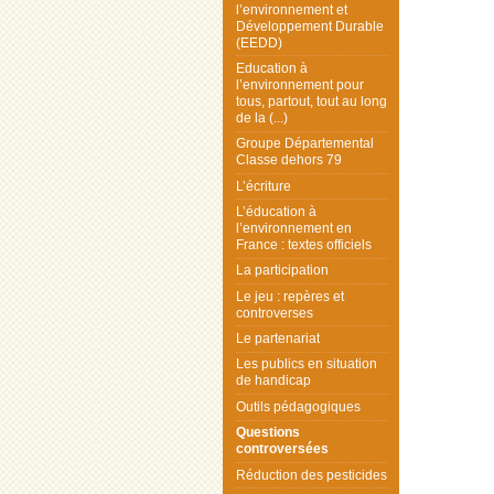
l’environnement et
Développement Durable
(EEDD)
Education à
l’environnement pour
tous, partout, tout au long
de la (...)
Groupe Départemental
Classe dehors 79
L’écriture
L’éducation à
l’environnement en
France : textes officiels
La participation
Le jeu : repères et
controverses
Le partenariat
Les publics en situation
de handicap
Outils pédagogiques
Questions
controversées
Réduction des pesticides