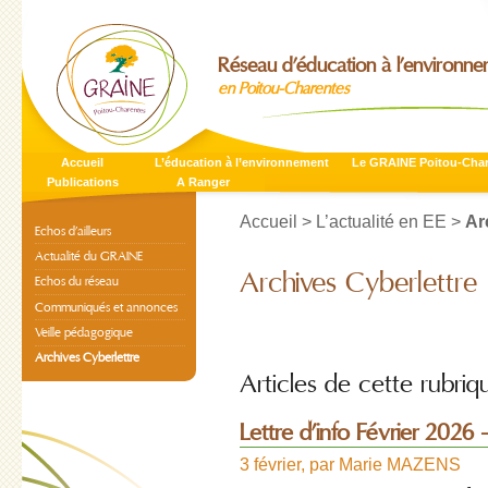
Réseau d’éducation à l’environn
en Poitou-Charentes
Accueil
L’éducation à l’environnement
Le GRAINE Poitou-Cha
Publications
A Ranger
Accueil
>
L’actualité en EE
>
Ar
Echos d’ailleurs
Actualité du GRAINE
Archives Cyberlettre
Echos du réseau
Communiqués et annonces
Veille pédagogique
Archives Cyberlettre
Articles de cette rubriq
Lettre d’info Février 2026 
3 février
,
par
Marie MAZENS