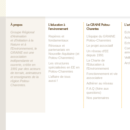
À propos
L’éducation à
Le GRAINE Poitou-
L’ac
l’environnement
Charentes
Groupe Régional
Echo
d’Animation
Repères et
L’équipe du GRAINE
Act
et d’Initiation à la
fondamentaux
Poitou-Charentes
Ech
Nature et à
Réseaux et
Le projet associatif
Com
l’Environnement, le
partenariats en
Un réseau d’EE
ann
GRAINE est une
Nouvelle-Aquitaine (et
depuis 1991
association
Vei
Poitou-Charentes)
La Charte de
indépendante et
Arc
Les structures
l’Education à
ouverte, créée en
spécialisées en EE en
l’Environnement
1991 par des acteurs
Poitou-Charentes
de terrain, animateurs
Fonctionnement et vie
L’affaire de tous
et enseignants de la
associative
aussi !
région Poitou-
Adhérer au réseau
Charentes.
F.A.Q (foire aux
questions)
Nos partenaires